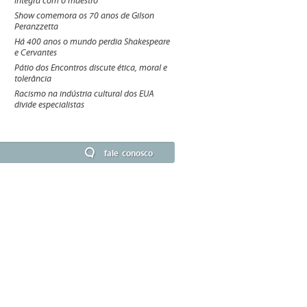
íntegra com o maestro
Show comemora os 70 anos de Gilson
Peranzzetta
Há 400 anos o mundo perdia Shakespeare
e Cervantes
Pátio dos Encontros discute ética, moral e
tolerância
Racismo na indústria cultural dos EUA
divide especialistas
fale conosco