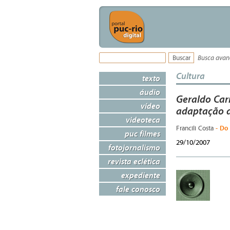
Busca ava
Cultura
texto
áudio
Geraldo Ca
vídeo
adaptação d
videoteca
- Do
Francili Costa
puc filmes
29/10/2007
fotojornalismo
revista eclética
expediente
fale conosco