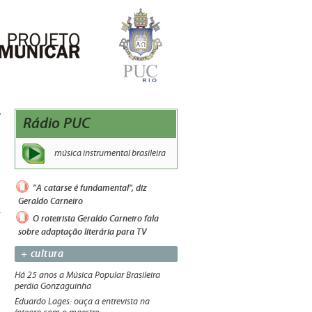
Rádio PUC
música instrumental brasileira
"A catarse é fundamental", diz
Geraldo Carneiro
O roteirista Geraldo Carneiro fala
sobre adaptação literária para TV
+ cultura
Há 25 anos a Música Popular Brasileira
perdia Gonzaguinha
Eduardo Lages: ouça a entrevista na