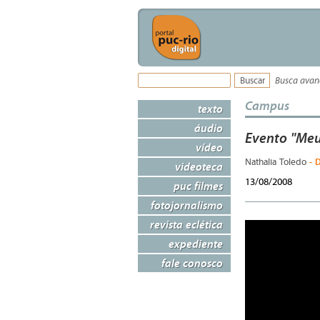
Busca ava
Campus
texto
áudio
Evento "Meu
vídeo
- 
Nathalia Toledo
videoteca
13/08/2008
puc filmes
fotojornalismo
revista eclética
expediente
fale conosco