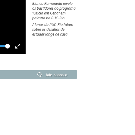
Bianca Ramoneda revela
os bastidores do programa
"Ofício em Cena" em
palestra na PUC-Rio
Alunos da PUC-Rio falam
sobre os desafios de
estudar longe de casa
lume
Toggle
Fullscreen
fale conosco