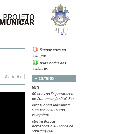
Sangue novo no
campus
Boas-vindas aos
calouros
A-
A
A+
+ campus
teste
60 anos do Departamento
de Comunicação PUC-Rio
Profissionais relembram
suas vivências como
estagiários
Mostra Bosque
homenageia 400 anos de
Shakeaspeare