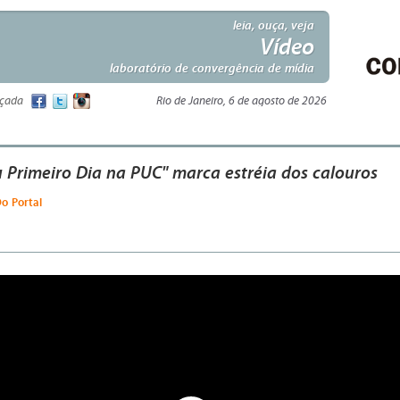
leia, ouça, veja
Vídeo
laboratório de convergência de mídia
nçada
Rio de Janeiro, 6 de agosto de 2026
 Primeiro Dia na PUC" marca estréia dos calouros
Do Portal