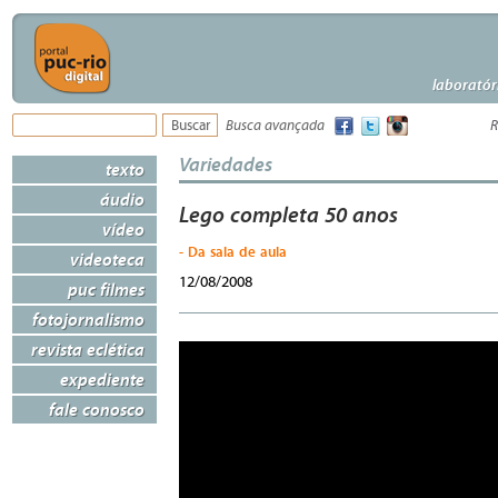
laboratór
Busca avançada
R
Variedades
texto
áudio
Lego completa 50 anos
vídeo
- Da sala de aula
videoteca
12/08/2008
puc filmes
fotojornalismo
revista eclética
expediente
fale conosco