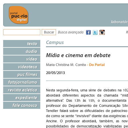
laboratór
Busca avançada
R
Campus
texto
áudio
Mídia e cinema em debate
vídeo
- Do Portal
Maria Christina M. Corrêa
videoteca
20/05/2013
puc filmes
fotojornalismo
revista eclética
Nesta segunda-feira, uma série de debates na 10
abordará diferentes aspectos da chamada “míd
expediente
alternativa”. Das 13h às 15h, o documentarista
fale conosco
professor do Departamento de Comunicação Sílv
Tendler falará sobre as dificuldades de patrocínio
de como se sente “invisível” diante das exigências 
Ancine. O professor abordará, também, as nov
possibilidades de democratização viabilizadas pe