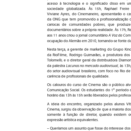
acesso à tecnologia e o significado disso em u
sociedade globalizada. Às 15h, Raphael Freire
Viviane Ayres, do Cinemaneiro, apresentarão o ca
da ONG que tem promovido a profissionalização 
cariocas de comunidades pobres, que produz
documentários sobre a própria realidade. Às 17h,
A Voz da Com
aos 11 anos criou o jornal comunitário
ocupação do Alemão em 2010, tornando-se fonte da
Nesta terça, a gerente de marketing do Grupo Kinop
da RioFilme, Rodrigo Guimarães, a produtora dos
Tolomelli; e o diretor geral da distribuidora Diam
Lacunas no mercado audiovisual
da palestra
, às 13
do setor audiovisual brasileiro, com foco no Rio d
carência de profissionais de qualidade.
Os calouros do curso de Cinema são o público alvo
Comunicação Social. Os estudantes do 1º período 
horário das 13h às 15h serão liberados pelos professor
A ideia do encontro, organizado pelos alunos Vít
Cinema, surgiu da observação de que a maioria dos 
somente à função de diretor, quando existem o
expressão artística equivalentes.
– Queríamos um assunto que fosse do interesse dos