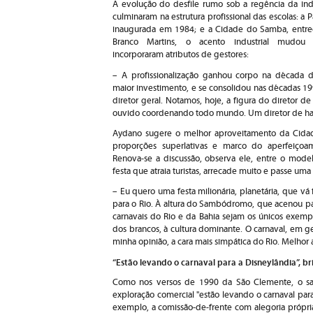
A evolução do desfile rumo sob a regência da ind
culminaram na estrutura profissional das escolas: a
inaugurada em 1984; e a Cidade do Samba, entreg
Branco Martins, o acento industrial mudou
incorporaram atributos de gestores:
– A profissionalização ganhou corpo na década 
maior investimento, e se consolidou nas décadas 1
diretor geral. Notamos, hoje, a figura do diretor d
ouvido coordenando todo mundo. Um diretor de har
Aydano sugere o melhor aproveitamento da Ci
proporções superlativas e marco do aperfeiçoa
Renova-se a discussão, observa ele, entre o mode
festa que atraia turistas, arrecade muito e passe u
– Eu quero uma festa milionária, planetária, que v
para o Rio. À altura do Sambódromo, que acenou pa
carnavais do Rio e da Bahia sejam os únicos exemp
dos brancos, à cultura dominante. O carnaval, em ger
minha opinião, a cara mais simpática do Rio. Melhor 
“Estão levando o carnaval para a Disneylândia”, br
Como nos versos de 1990 da São Clemente, o sam
exploração comercial "estão levando o carnaval para
exemplo, a comissão-de-frente com alegoria própria