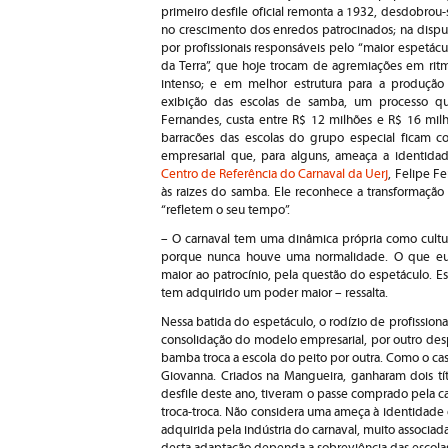
primeiro desfile oficial remonta a 1932, desdobrou-
no crescimento dos enredos patrocinados; na dispu
por profissionais responsáveis pelo “maior espetácu
da Terra”, que hoje trocam de agremiações em rit
intenso; e em melhor estrutura para a produção
exibição das escolas de samba, um processo qu
Fernandes, custa entre R$ 12 milhões e R$ 16 mil
barracões das escolas do grupo especial ficam c
empresarial que, para alguns, ameaça a identidad
Centro de Referência do Carnaval da Uerj
, Felipe Fe
às raizes do samba. Ele reconhece a transformação
“refletem o seu tempo”.
– O carnaval tem uma dinâmica própria como cultu
porque nunca houve uma normalidade. O que eu
maior ao patrocínio, pela questão do espetáculo. 
tem adquirido um poder maior – ressalta.
Nessa batida do espetáculo, o rodízio de profissiona
consolidação do modelo empresarial, por outro des
bamba troca a escola do peito por outra. Como o ca
Giovanna. Criados na Mangueira, ganharam dois tí
desfile deste ano, tiveram o passe comprado pela ca
troca-troca. Não considera uma ameça à identidade
adquirida pela indústria do carnaval, muito associad