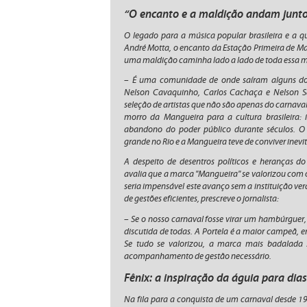
“O encanto e a maldição andam junto
O legado para a música popular brasileira e a
André Motta, o encanto da Estação Primeira de Man
uma maldição caminha lado a lado de toda essa 
– É uma comunidade de onde saíram alguns dos m
Nelson Cavaquinho, Carlos Cachaça e Nelson Sa
seleção de artistas que não são apenas do carnaval
morro da Mangueira para a cultura brasileira: 
abandono do poder público durante séculos. O
grande no Rio e a Mangueira teve de conviver inev
A despeito de desentros políticos e heranças d
avalia que a marca "Mangueira" se valorizou com 
seria impensável este avanço sem a instituição ve
de gestões eficientes, prescreve o jornalista:
– Se o nosso carnaval fosse virar um hambúrguer,
discutida de todas. A Portela é a maior campeã,
Se tudo se valorizou, a marca mais badalada
acompanhamento de gestão necessário.
Fênix: a inspiração da águia para dia
Na fila para a conquista de um carnaval desde 19