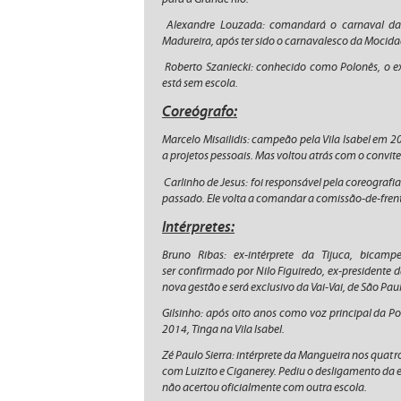
Alexandre Louzada: comandará o carnaval da
Madureira, após ter sido o carnavalesco da Mocid
Roberto Szaniecki: conhecido como Polonês, o e
está sem escola.
Coreógrafo:
Marcelo Misailidis: campeão pela Vila Isabel em 2
a projetos pessoais. Mas voltou atrás com o convite 
Carlinho de Jesus: foi responsável pela coreografia
passado. Ele volta a comandar a comissão-de-frent
Intérpretes:
Bruno Ribas: ex-intérprete da Tijuca, bic
ser confirmado por Nilo Figuiredo, ex-presidente 
nova gestão e será exclusivo da Vai-Vai, de São Pau
Gilsinho: após oito anos como voz principal da Port
2014, Tinga na Vila Isabel.
Zé Paulo Sierra: intérprete da Mangueira nos quatro
com Luizito e Ciganerey. Pediu o desligamento da e
não acertou oficialmente com outra escola.