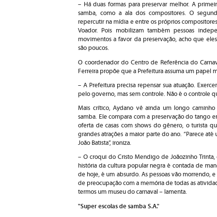
– Há duas formas para preservar melhor. A primeira
samba, como a ala dos compositores. O segund
repercutir na mídia e entre os próprios compositor
Voador. Pois mobilizam também pessoas indepe
movimentos a favor da preservação, acho que eles
são poucos.
O coordenador do Centro de Referência do Carnava
Ferreira propõe que a Prefeitura assuma um papel me
– A Prefeitura precisa repensar sua atuação. Exer
pelo governo, mas sem controle. Não é o controle qu
Mais crítico, Aydano vê ainda um longo caminho 
samba. Ele compara com a preservação do tango em
oferta de casas com shows do gênero, o turista
grandes atrações a maior parte do ano. “Parece a
João Batista”, ironiza.
– O croqui do Cristo Mendigo de Joãozinho Trinta, 
história da cultura popular negra é contada de man
de hoje, é um absurdo. As pessoas vão morrendo, e as
de preocupação com a memória de todas as atividade
termos um museu do carnaval – lamenta.
"Super escolas de samba S.A."