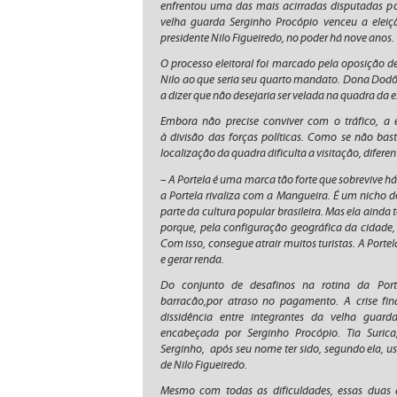
enfrentou uma das mais acirradas disputadas pol
velha guarda Serginho Procópio venceu a eleiç
presidente Nilo Figueiredo, no poder há nove anos.
O processo eleitoral foi marcado pela oposição d
Nilo ao que seria seu quarto mandato. Dona Dodô
a dizer que não desejaria ser velada na quadra da e
Embora não precise conviver com o tráfico, a 
à divisão das forças políticas. Como se não ba
localização da quadra dificulta a visitação, difere
– A Portela é uma marca tão forte que sobrevive há
a Portela rivaliza com a Mangueira. É um nicho 
parte da cultura popular brasileira. Mas ela ainda
porque, pela configuração geográfica da cidade, 
Com isso, consegue atrair muitos turistas. A Port
e gerar renda.
Do conjunto de desafinos na rotina da Porte
barracão,por atraso no pagamento. A crise fina
dissidência entre integrantes da velha gua
encabeçada por Serginho Procópio. Tia Suric
Serginho, após seu nome ter sido, segundo ela,
de Nilo Figueiredo.
Mesmo com todas as dificuldades, essas duas