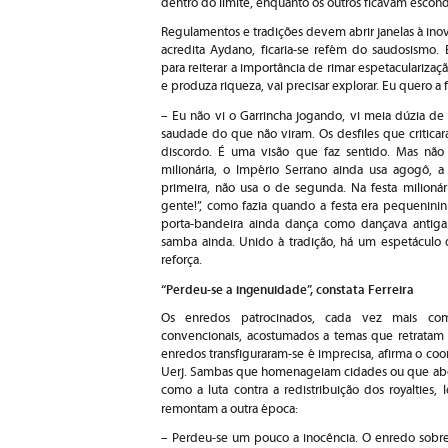
dentro do limite, enquanto os outros ficavam escond
Regulamentos e tradições devem abrir janelas à inov
acredita Aydano, ficaria-se refém do saudosismo.
para reiterar a importância de rimar espetacularizaç
e produza riqueza, vai precisar explorar. Eu quero a f
– Eu não vi o Garrincha jogando, vi meia dúzia 
saudade do que não viram. Os desfiles que critica
discordo. É uma visão que faz sentido. Mas não t
milionária, o Império Serrano ainda usa agogô,
primeira, não usa o de segunda. Na festa milionári
gente!”, como fazia quando a festa era pequenininh
porta-bandeira ainda dança como dançava antig
samba ainda. Unido à tradição, há um espetáculo 
reforça.
“Perdeu-se a ingenuidade”, constata Ferreira
Os enredos patrocinados, cada vez mais com
convencionais, acostumados a temas que retratam a
enredos transfiguraram-se é imprecisa, afirma o co
Uerj. Sambas que homenageiam cidades ou que abo
como a luta contra a redistribuição dos royalties
remontam a outra época:
– Perdeu-se um pouco a inocência. O enredo sobre 