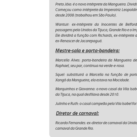
Preto Jóia: é o novo intérprete da Mangueira. Divid
Começou como intérprete da Imperatriz Leopoldin
desde 2008 (trabalhou em São Paulo).
Wantuir: ex-intérprete da Inocentes de Belf
passagens pela Unidos da Tijuca, Grande Rio e o Im
Ele dividirá a função com Richards, ex-intérpret
ex-Renascer de Jacarepaguá.
Mestre-sala e porta-bandeira:
Marcella Alves: porta-bandeira da Mangueira des
Raphael, seu par, continua na verde-e-rosa.
Squel: substituirá a Marcella na função de po
Xangô da Mangueira, ela estava na Mocidade.
Marquinhos e Giovanna: o novo casal da Vila Isab
da Tijuca, na qual desfilava desde 2010.
Julinho e Ruth: o casal campeão pela Vila Isabel fo
Diretor de carnaval:
Ricardo Fernandes: ex-diretor de carnaval da Unid
carnaval da Grande Rio.