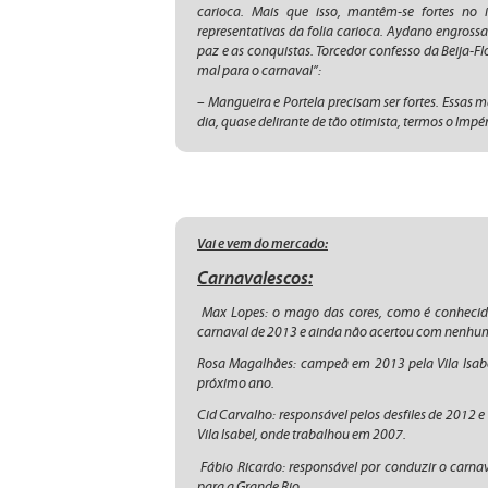
carioca. Mais que isso, mantêm-se fortes no
representativas da folia carioca. Aydano engross
paz e as conquistas. Torcedor confesso da Beija-Flo
mal para o carnaval”:
– Mangueira e Portela precisam ser fortes. Essas 
dia, quase delirante de tão otimista, termos o Imp
Vai e vem do mercado:
Carnavalescos:
Max Lopes: o mago das cores, como é conhecido
carnaval de 2013 e ainda não acertou com nenhum
Rosa Magalhães: campeã em 2013 pela Vila Isab
próximo ano.
Cid Carvalho: responsável pelos desfiles de 2012 
Vila Isabel, onde trabalhou em 2007.
Fábio Ricardo: responsável por conduzir o carna
para a Grande Rio.