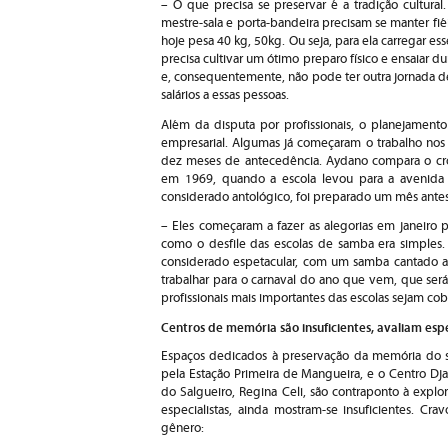
– O que precisa se preservar é a tradição cultura
mestre-sala e porta-bandeira precisam se manter fié
hoje pesa 40 kg, 50kg. Ou seja, para ela carregar es
precisa cultivar um ótimo preparo físico e ensaiar 
e, consequentemente, não pode ter outra jornada de 
salários a essas pessoas.
Além da disputa por profissionais, o planejament
empresarial. Algumas já começaram o trabalho nos
dez meses de antecedência. Aydano compara o cro
em 1969, quando a escola levou para a avenida
considerado antológico, foi preparado um mês antes
– Eles começaram a fazer as alegorias em janeiro p
como o desfile das escolas de samba era simples.
considerado espetacular, com um samba cantado at
trabalhar para o carnaval do ano que vem, que ser
profissionais mais importantes das escolas sejam cob
Centros de memória são insuficientes, avaliam espe
Espaços dedicados à preservação da memória do
pela Estação Primeira de Mangueira, e o Centro Dj
do Salgueiro, Regina Celi, são contraponto à explo
especialistas, ainda mostram-se insuficientes. Cr
gênero: