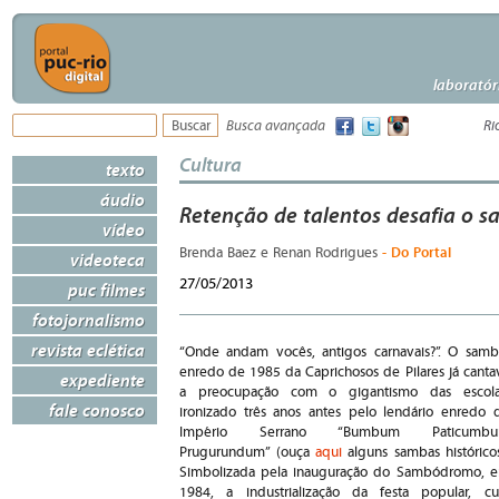
laboratór
Busca avançada
Ri
Cultura
texto
áudio
Retenção de talentos desafia o 
vídeo
- Do Portal
Brenda Baez e Renan Rodrigues
videoteca
27/05/2013
puc filmes
fotojornalismo
revista eclética
“Onde andam vocês, antigos carnavais?”. O samb
enredo de 1985 da Caprichosos de Pilares já canta
expediente
a preocupação com o gigantismo das escola
fale conosco
ironizado três anos antes pelo lendário enredo 
Império Serrano “Bumbum Paticumb
Prugurundum” (ouça
aqui
alguns sambas históricos
Simbolizada pela inauguração do Sambódromo, 
1984, a industrialização da festa popular, cu