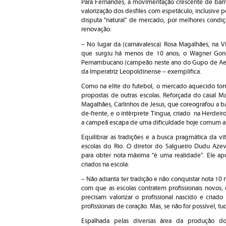
Para Fernandes, a movimentação crescente de bamba
valorização dos desfiles com espetáculo, inclusive 
disputa "natural" de mercado, por melhores condiç
renovação:
– No lugar da (carnavalesca) Rosa Magalhães, na Vi
que surgiu há menos de 10 anos; o Wagner Gonça
Pernambucano (campeão neste ano do Gupo de Aesso
da Imperatriz Leopoldinense – exemplifica.
Como na elite do futebol, o mercado aquecido torn
propostas de outras escolas. Reforçada do casal M
Magalhães, Carlinhos de Jesus, que coreografou a ba
de-frente, e o intérprete Tingua, criado na Herdeir
a campeã escapa de uma dificuldade hoje comum a v
Equilibrar as tradições e a busca pragmática da vit
escolas do Rio. O diretor do Salgueiro Dudu Azev
para obter nota máxima "é uma realidade". Ele apo
criados na escola:
– Não adianta ter tradição e não conquistar nota 10 
com que as escolas contratem profissionais novos,
precisam valorizar o profissional nascido e criad
profissionais de coração. Mas, se não for possível, t
Espalhada pelas diversas área da produção do