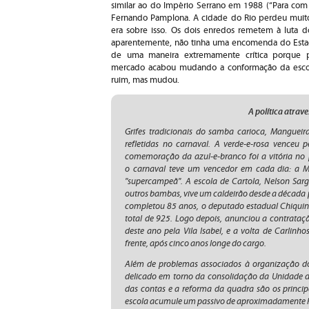
similar ao do Império Serrano em 1988 (“Para com 
Fernando Pamplona. A cidade do Rio perdeu muit
era sobre isso. Os dois enredos remetem à luta d
aparentemente, não tinha uma encomenda do Esta
de uma maneira extremamente crítica porque 
mercado acabou mudando a conformação da esco
ruim, mas mudou.
A política atrav
Grifes tradicionais do samba carioca, Mangueira
refletidas no carnaval. A verde-e-rosa venceu 
comemoração da azul-e-branco foi a vitória no p
o carnaval teve um vencedor em cada dia: a M
"supercampeã". A escola de Cartola, Nelson Sar
outros bambas, vive um caldeirão desde a década 
completou 85 anos, o deputado estadual Chiquin
total de 925. Logo depois, anunciou a contrata
deste ano pela Vila Isabel, e a volta de Carlin
frente, após cinco anos longe do cargo.
Além de problemas associados à organização 
delicado em torno da consolidação da Unidade de
das contas e a reforma da quadra são os princip
escola acumule um passivo de aproximadamente R