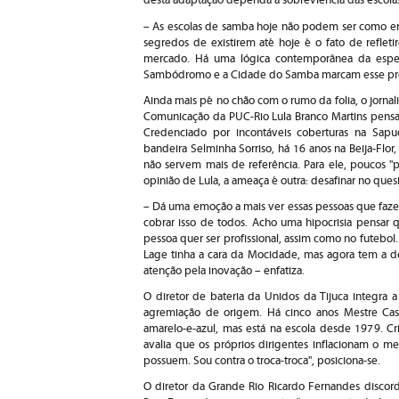
desta adaptação dependa a sobreviência das escola
– As escolas de samba hoje não podem ser como e
segredos de existirem até hoje é o fato de reflet
mercado. Há uma lógica contemporânea da espeta
Sambódromo e a Cidade do Samba marcam esse proc
Ainda mais pé no chão com o rumo da folia, o jorna
Comunicação da PUC-Rio Lula Branco Martins pensa
Credenciado por incontáveis coberturas na Sapu
bandeira Selminha Sorriso, há 16 anos na Beija-Flor
não servem mais de referência. Para ele, poucos 
opinião de Lula, a ameaça é outra: desafinar no ques
– Dá uma emoção a mais ver essas pessoas que faz
cobrar isso de todos. Acho uma hipocrisia pensar q
pessoa quer ser profissional, assim como no futebol
Lage tinha a cara da Mocidade, mas agora tem a d
atenção pela inovação – enfatiza.
O diretor de bateria da Unidos da Tijuca integra
agremiação de origem. Há cinco anos Mestre Cas
amarelo-e-azul, mas está na escola desde 1979. Crí
avalia que os próprios dirigentes inflacionam o me
possuem. Sou contra o troca-troca", posiciona-se.
O diretor da Grande Rio Ricardo Fernandes discorda