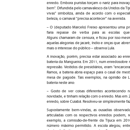
enredo. Embora puristas torçam o nariz para inovaç
bem". Difundida pelo carnavalesco da Unidos da Tijuc
vivas" simboliza, ainda de acordo com o especia
beleza, o carnaval “precisa acontecer” na avenida.
– O (deputado Marcelo) Freixo apresentou uma pro
faria repasse de verba para as escolas que
Alguns chamaram de censura, e ficou por isso mes
aquelas alegorias de jacaré, índio e onças que ab
mais o interesse do público – observa Lula.
A inovação, porém, precisa estar associado ao enr
bateria da Mangueira. Em 2011, num enredosobre mús
repressão. Vestidos de presidiários, eram "encarce
Ramos, a bateria abria espaço para o casal de mes
mesa de pagode. Tais exemplos, na opinião de L
bateria neste ano:
– Gosto de ver coisas diferentes acontecendo 
novidade, e tinham relação com o enredo. Mas em 20
enredo, sobre Cuiabá. Resolveu-se simplesmente faz
Supostamente bem-vindas, as ousadias observada
articuladas com os respectivos enredos podem, r
exemplo, a comissão-de-frente da Tijuca em 2010
número máximo permitido. A escola alegou, entre