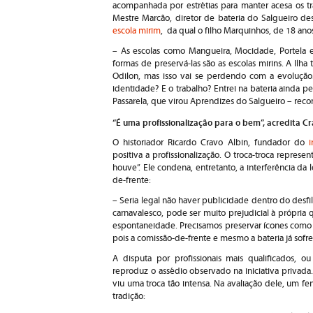
acompanhada por estrétias para manter acesa os t
Mestre Marcão, diretor de bateria do Salgueiro des
escola mirim
, da qual o filho Marquinhos, de 18 ano
– As escolas como Mangueira, Mocidade, Portela 
formas de preservá-las são as escolas mirins. A Il
Odilon, mas isso vai se perdendo com a evolução. 
identidade? E o trabalho? Entrei na bateria ainda 
Passarela, que virou Aprendizes do Salgueiro – reco
“É uma profissionalização para o bem”, acredita Cr
O historiador Ricardo Cravo Albin, fundador do
i
positiva a profissionalização. O troca-troca represe
houve”. Ele condena, entretanto, a interferência da
de-frente:
– Seria legal não haver publicidade dentro do desf
carnavalesco, pode ser muito prejudicial à própri
espontaneidade. Precisamos preservar ícones como m
pois a comissão-de-frente e mesmo a bateria já sofre
A disputa por profissionais mais qualificados, o
reproduz o assédio observado na iniciativa privada
viu uma troca tão intensa. Na avaliação dele, um f
tradição: