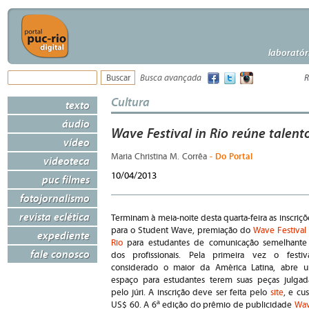
laboratór
Busca avançada
R
Cultura
texto
áudio
Wave Festival in Rio reúne talent
vídeo
- Do Portal
Maria Christina M. Corrêa
videoteca
10/04/2013
puc filmes
fotojornalismo
revista eclética
Terminam à meia-noite desta quarta-feira as inscriçõ
para o Student Wave, premiação do
Wave Festival 
expediente
Rio
para estudantes de comunicação semelhante
fale conosco
dos profissionais. Pela primeira vez o festiva
considerado o maior da América Latina, abre 
espaço para estudantes terem suas peças julgad
pelo júri. A inscrição deve ser feita pelo
site
, e cus
US$ 60. A 6ª edição do prêmio de publicidade
Wa