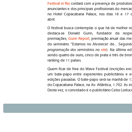
Festival in Rio
contará com a presença de produtora
anunciantes e dos principais profissionais do merca
no Hotel Copacabana Palace, nos dias 16 e 17 
abril.
O festival busca contemplar o que há de melhor n
destaca-se Donald Gunn, fundador da resp
premiações,
Gunn Report
, premiação anual das mel
do seminário “Estamos no Alvorecer de... Segunda
programação dos seminários no
site
). Na última ed
sendo quatro de ouro, cinco de prata e três de bro
ranking de 11 países.
Quem ficar de fora do Wave Festival (incrições en
um bate-papo entre experientes publicitários e 
edições passadas. O bate-papo será na manhã de 1
do Copacabana Palace, na Av. Atlântica, 1.702. As insc
Desta vez, o convidado é o publicitário Celso Loduc