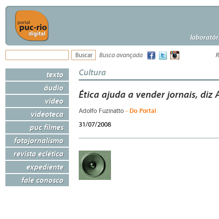
laboratór
Busca avançada
R
Cultura
texto
áudio
Ética ajuda a vender jornais, diz
vídeo
- Do Portal
Adolfo Fuzinatto
videoteca
31/07/2008
puc filmes
fotojornalismo
revista eclética
expediente
fale conosco