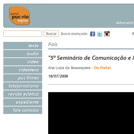
laboratór
Busca avançada
R
País
texto
áudio
"5º Seminário de Comunicação e 
vídeo
- Do Portal
Ana Luiza de Beaurepaire
videoteca
18/07/2008
puc filmes
fotojornalismo
revista eclética
expediente
fale conosco