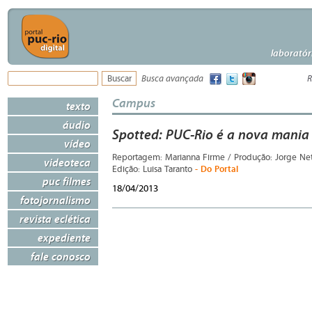
laboratór
Busca avançada
R
Campus
texto
áudio
Spotted: PUC-Rio é a nova mania
vídeo
Reportagem: Marianna Firme / Produção: Jorge Neto 
videoteca
- Do Portal
Edição: Luisa Taranto
puc filmes
18/04/2013
fotojornalismo
revista eclética
expediente
fale conosco