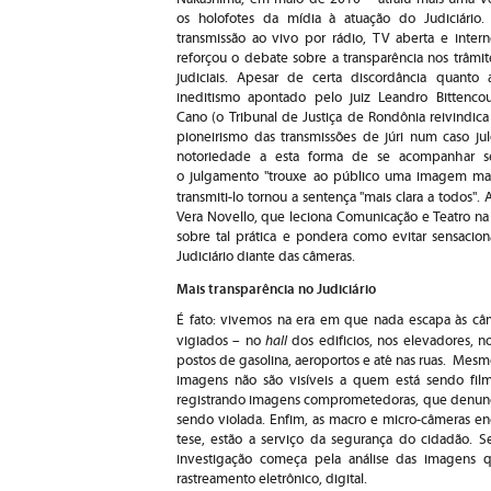
os holofotes da mídia à atuação do Judiciário.
transmissão ao vivo por rádio, TV aberta e intern
reforçou o debate sobre a transparência nos trâmit
judiciais. Apesar de certa discordância quanto 
ineditismo apontado pelo juiz Leandro Bittencou
Cano (o Tribunal de Justiça de Rondônia reivindica
pioneirismo das transmissões de júri num caso j
notoriedade a esta forma de se acompanhar se
o julgamento "trouxe ao público uma imagem mais
transmiti-lo tornou a sentença "mais clara a todos".
Vera Novello, que leciona Comunicação e Teatro na 
sobre tal prática e pondera como evitar sensacio
Judiciário diante das câmeras.
Mais transparência no Judiciário
É fato: vivemos na era em que nada escapa às c
hal
l
vigiados – no
dos edificios, nos elevadores, 
postos de gasolina, aeroportos e até nas ruas. Mes
imagens não são visíveis a quem está sendo film
registrando imagens comprometedoras, que denun
sendo violada. Enfim, as macro e micro-câmeras e
tese, estão a serviço da segurança do cidadão. S
investigação começa pela análise das imagens 
rastreamento eletrônico, digital.