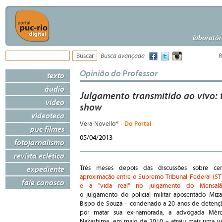
laboratór
Busca avançada
R
Opinião do Professor
texto
áudio
Julgamento transmitido ao vivo: 
vídeo
show
videoteca
- Do Portal
Vera Novello*
puc filmes
05/04/2013
fotojornalismo
revista eclética
expediente
Três meses depois das discussões sobre cer
aproximação entre o Supremo Tribunal Federal (ST
fale conosco
e a "vida real" no julgamento do Mensalã
o julgamento do policial militar aposentado Miza
Bispo de Souza – condenado a 20 anos de detenç
por matar sua ex-namorada, a advogada Mérc
Nakashima, em maio de 2010 – atraiu mais uma v