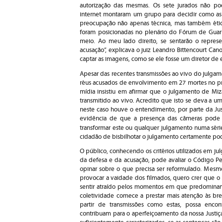
autorização das mesmas. Os sete jurados não pod
internet montaram um grupo para decidir como a
preocupação não apenas técnica, mas também étic
foram posicionadas no plenário do Fórum de Guaru
meio. Ao meu lado direito, se sentarão o represe
acusação”, explicava o juiz Leandro Bittencourt Can
captar as imagens, como se ele fosse um diretor de 
Apesar das recentes transmissões ao vivo do julga
réus acusados de envolvimento em 27 mortes no pr
mídia insistiu em afirmar que o julgamento de Mizae
transmitido ao vivo. Acredito que isto se deva a u
neste caso houve o entendimento, por parte da Just
evidência de que a presença das câmeras pode 
transformar este ou qualquer julgamento numa sé
cidadão de bisbilhotar o julgamento certamente pod
O público, conhecendo os critérios utilizados em j
da defesa e da acusação, pode avaliar o Código Pen
opinar sobre o que precisa ser reformulado. Me
provocar a vaidade dos filmados, quero crer que o
sentir atraído pelos momentos em que predominam a
coletividade comece a prestar mais atenção às bre
partir de transmissões como estas, possa enco
contribuam para o aperfeiçoamento da nossa Justiça