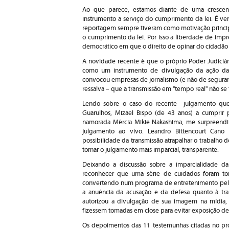
Ao que parece, estamos diante de uma crescen
instrumento a serviço do cumprimento da lei. É verd
reportagem sempre tiveram como motivação principa
o cumprimento da lei. Por isso a liberdade de impr
democrático em que o direito de opinar do cidadão
A novidade recente é que o próprio Poder Judiciár
como um instrumento de divulgação da ação da 
convocou empresas de jornalismo (e não de seguranç
ressalva – que a transmissão em "tempo real" não se
Lendo sobre o caso do recente julgamento q
Guarulhos, Mizael Bispo (de 43 anos) a cumprir
namorada Mércia Mikie Nakashima, me surpreendi c
julgamento ao vivo. Leandro Bittencourt Cano 
possibilidade da transmissão atrapalhar o trabalho 
tornar o julgamento mais imparcial, transparente.
Deixando a discussão sobre a imparcialidade d
reconhecer que uma série de cuidados foram to
convertendo num programa de entretenimento pelo 
a anuência da acusação e da defesa quanto à tr
autorizou a divulgação de sua imagem na mídia, 
fizessem tomadas em close para evitar exposição de
Os depoimentos das 11 testemunhas citadas no pro