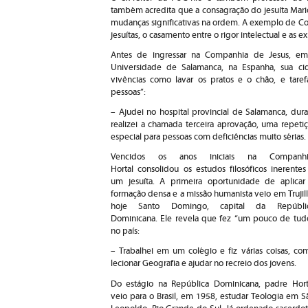
também acredita que a consagração do jesuíta Mar
mudanças significativas na ordem. A exemplo de Cor
jesuítas, o casamento entre o rigor intelectual e as e
Antes de ingressar na Companhia de Jesus, em 
Universidade de Salamanca, na Espanha, sua ci
vivências como lavar os pratos e o chão, e tare
pessoas”:
– Ajudei no hospital provincial de Salamanca, dura
realizei a chamada terceira aprovação, uma repeti
especial para pessoas com deficiências muito sérias.
Vencidos os anos iniciais na Companhi
Hortal consolidou os estudos filosóficos inerentes
um jesuíta. A primeira oportunidade de aplicar
formação densa e a missão humanista veio em Trujill
hoje Santo Domingo, capital da Repúbli
Dominicana. Ele revela que fez “um pouco de tud
no país:
– Trabalhei em um colégio e fiz várias coisas, co
lecionar Geografia e ajudar no recreio dos jovens.
Do estágio na República Dominicana, padre Hort
veio para o Brasil, em 1958, estudar Teologia em S