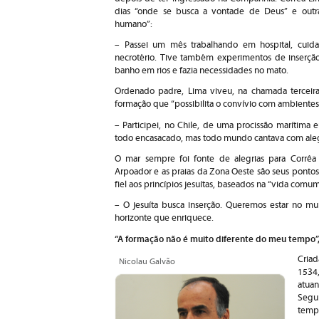
dias “onde se busca a vontade de Deus” e outra
humano”:
– Passei um mês trabalhando em hospital, cuida
necrotério. Tive também experimentos de inserç
banho em rios e fazia necessidades no mato.
Ordenado padre, Lima viveu, na chamada terceir
formação que “possibilita o convívio com ambientes
– Participei, no Chile, de uma procissão marítima
todo encasacado, mas todo mundo cantava com aleg
O mar sempre foi fonte de alegrias para Corrêa 
Arpoador e as praias da Zona Oeste são seus ponto
fiel aos princípios jesuítas, baseados na “vida comum
– O jesuíta busca inserção. Queremos estar no m
horizonte que enriquece.
“A formação não é muito diferente do meu tempo”
Criad
Nicolau Galvão
1534
atuan
Segu
temp