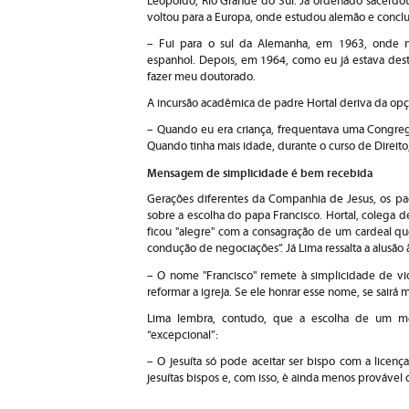
Leopoldo, Rio Grande do Sul. Já ordenado sacerdot
voltou para a Europa, onde estudou alemão e concl
– Fui para o sul da Alemanha, em 1963, onde 
espanhol. Depois, em 1964, como eu já estava dest
fazer meu doutorado.
A incursão acadêmica de padre Hortal deriva da opçã
– Quando eu era criança, frequentava uma Congregaç
Quando tinha mais idade, durante o curso de Direito,
Mensagem de simplicidade é bem recebida
Gerações diferentes da Companhia de Jesus, os pa
sobre a escolha do papa Francisco. Hortal, colega
ficou "alegre" com a consagração de um cardeal qu
condução de negociações”. Já Lima ressalta a alusão
– O nome "Francisco" remete à simplicidade de vi
reformar a igreja. Se ele honrar esse nome, se sairá
Lima lembra, contudo, que a escolha de um 
“excepcional”:
– O jesuíta só pode aceitar ser bispo com a licen
jesuítas bispos e, com isso, é ainda menos provável