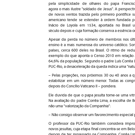
pela simplicidade de olhares do papa Francisc
agora o mais ilustre "soldado de Jesus". A perspecti
de novos ventos trazida pelo primeiro pontífice su
americano tende se estender à ordem fundada p
Inácio de Loyola em 1534, aportada no Brasil 
século depois e cuja formação conserva a essência or
Apesar da perda no número de membros nos últim
ensino é a mais numerosa do universo católico. 
países, cerca 600 deles no Brasil. O ritmo de re
exemplo do que aponta o Censo 2010 em relação ao
64,6% da população. Segundo o padre Luís Corrêa 
PUC-Rio, a desaceleração da queda indica uma "natur
– Pelas projeções, nos próximos 30 ou 40 anos 
estabilizar em um número menor. Todas as congre
depois do Concílio Vaticano II – pondera.
Ele duvida de que o papa jesuíta torne-se uma vit
Na avaliação do padre Corrêa Lima, a escolha de B
não uma “valorização da Companhia”:
– Não consigo observar um favorecimento especial p
O professor da PUC-Rio também considera improv
novos jesuítas, cuja etapa final concentra-se em Be
depois de ter ingressado na Companhia. Corrêa Lim