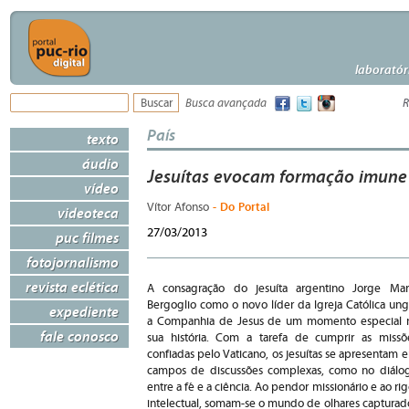
laboratór
Busca avançada
R
País
texto
áudio
Jesuítas evocam formação imune 
vídeo
- Do Portal
Vítor Afonso
videoteca
27/03/2013
puc filmes
fotojornalismo
revista eclética
A consagração do jesuíta argentino Jorge Mar
Bergoglio como o novo líder da Igreja Católica ung
expediente
a Companhia de Jesus de um momento especial 
fale conosco
sua história. Com a tarefa de cumprir as missõ
confiadas pelo Vaticano, os jesuítas se apresentam 
campos de discussões complexas, como no diálo
entre a fé e a ciência. Ao pendor missionário e ao rig
intelectual, somam-se o mundo de olhares capturad