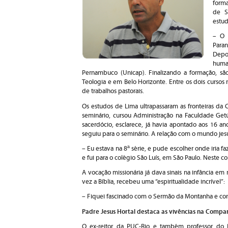
forma
de S
estud
– O 
Paran
Depo
human
Pernambuco (Unicap). Finalizando a formação, são
Teologia e em Belo Horizonte. Entre os dois cursos
de trabalhos pastorais.
Os estudos de Lima ultrapassaram as fronteiras da 
seminário, cursou Administração na Faculdade Get
sacerdócio, esclarece, já havia apontado aos 16 a
seguiu para o seminário. A relação com o mundo jes
– Eu estava na 8ª série, e pude escolher onde iria f
e fui para o colégio São Luís, em São Paulo. Neste co
A vocação missionária já dava sinais na infância em 
vez a Bíblia, recebeu uma “espiritualidade incrível”:
– Fiquei fascinado com o Sermão da Montanha e co
Padre Jesus Hortal destaca as vivências na Compa
O ex-reitor da PUC-Rio e também professor do 