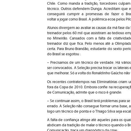
Chile. Como manda a tradição, torcedores culpam
técnico. Outros defendem Dunga. Acreditam que e
conseguirá cumprir a promessas de fazer o Bras
voltar a jogar como Brasil. A polêmica ecoa pelos Pil
Alunos divergem ao avaliar as causas da má fase da
treinador pelos 60 mil que assistiram ao tedioso e
no Mineirão. Cansados com a falta de criativida
treinador diz que fica. Pelo menos até a Olimpía
certa. Para Bruno Brandão, estudante do sexto pe
do Brasil se esgotou :
– Precisamos de um técnico de verdade. Há vário
ser convocados. A Seleção precisa trocar os latera
que melhorar. Só a volta do Ronaldinho Gaúcho não v
Os recentes contratempos nas Eliminatórias criam 
fora da Copa de 2010. Embora confie na recuperação
de Comunicação, admite que o risco é grande:
– Se continuar assim, o Brasil terá problemas para s
errado. A Seleção não consegue formar uma base, a
logo um técnico de ponta e o Thiago Silva seja esca
A falta de confiança atinge até aqueles para os quai
abdicam da tradição de malar o técnico quando o Bra
Comunicação, traça um diagnóstico da crise: