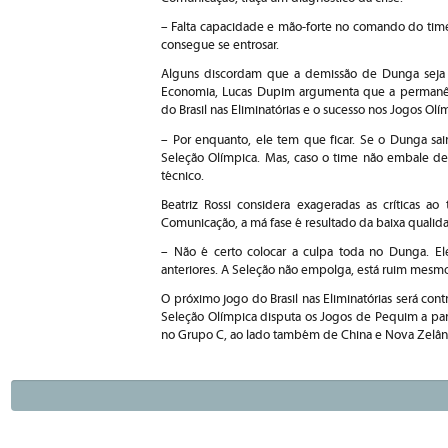
– Falta capacidade e mão-forte no comando do ti
consegue se entrosar.
Alguns discordam que a demissão de Dunga seja 
Economia, Lucas Dupim argumenta que a permanênc
do Brasil nas Eliminatórias e o sucesso nos Jogos Ol
– Por enquanto, ele tem que ficar. Se o Dunga sair
Seleção Olímpica. Mas, caso o time não embale depo
técnico.
Beatriz Rossi considera exageradas as críticas ao
Comunicação, a má fase é resultado da baixa qualid
– Não é certo colocar a culpa toda no Dunga. El
anteriores. A Seleção não empolga, está ruim mesmo.
O próximo jogo do Brasil nas Eliminatórias será con
Seleção Olímpica disputa os Jogos de Pequim a parti
no Grupo C, ao lado também de China e Nova Zelân