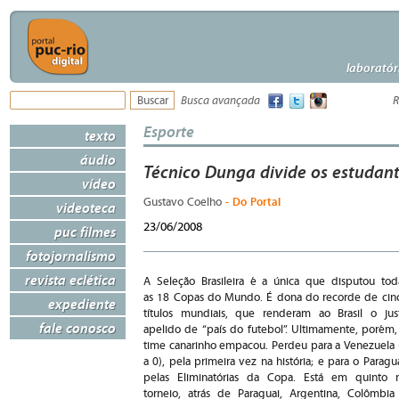
laboratór
Busca avançada
R
Esporte
texto
áudio
Técnico Dunga divide os estudan
vídeo
- Do Portal
Gustavo Coelho
videoteca
23/06/2008
puc filmes
fotojornalismo
revista eclética
A Seleção Brasileira é a única que disputou tod
as 18 Copas do Mundo. É dona do recorde de cin
expediente
títulos mundiais, que renderam ao Brasil o jus
fale conosco
apelido de “país do futebol”. Ultimamente, porém,
time canarinho empacou. Perdeu para a Venezuela 
a 0), pela primeira vez na história; e para o Paragua
pelas Eliminatórias da Copa. Está em quinto 
torneio, atrás de Paraguai, Argentina, Colômbia