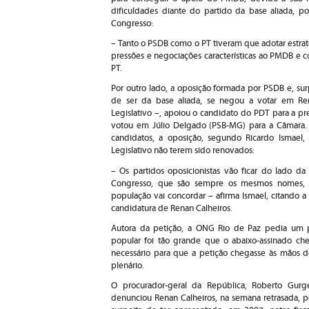
dificuldades diante do partido da base aliada, p
Congresso:
– Tanto o PSDB como o PT tiveram que adotar estra
pressões e negociações características ao PMDB e c
PT.
Por outro lado, a oposição formada por PSDB e, su
de ser da base aliada, se negou a votar em Re
Legislativo –, apoiou o candidato do PDT para a p
votou em Júlio Delgado (PSB-MG) para a Câmara.
candidatos, a oposição, segundo Ricardo Ismael, 
Legislativo não terem sido renovados:
– Os partidos oposicionistas vão ficar do lado da 
Congresso, que são sempre os mesmos nomes, e
população vai concordar – afirma Ismael, citando 
candidatura de Renan Calheiros.
Autora da petição, a ONG Rio de Paz pedia um pr
popular foi tão grande que o abaixo-assinado che
necessário para que a petição chegasse às mãos do
plenário.
O procurador-geral da República, Roberto Gurge
denunciou Renan Calheiros, na semana retrasada, p