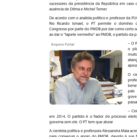
sucessores da presidência da República em caso 
ausência de Dilma e Michel Temer.
De acordo com o analista político e professor da PU
Rio Ricardo Ismael, o PT permite o domínio 
Congresso por parte do PMDB por dar como certo se
ao dar o “tapete vermelho” ao PMDB, o partido da p
– O 
Arquivo Portal
o pl
muit
alia
apesa
O ci
prof
bene
país
gove
passa
– Cer
em 2014. O partido é o fiador do processo eleito
governa sem ele. O PT tem que aturar.
A cientista política e professora Alessandra Maia a
para conseguir o apoio do PMDB, devido à sua for