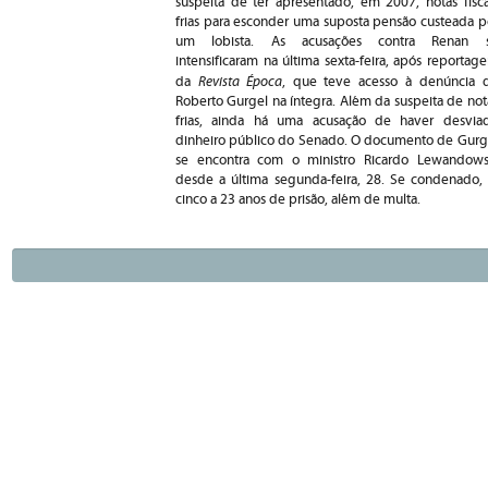
suspeita de ter apresentado, em 2007, notas fisca
frias para esconder uma suposta pensão custeada p
um lobista. As acusações contra Renan 
intensificaram na última sexta-feira, após reportag
Revista Época
da
, que teve acesso à denúncia 
Roberto Gurgel na íntegra. Além da suspeita de not
frias, ainda há uma acusação de haver desvia
dinheiro público do Senado. O documento de Gurg
se encontra com o ministro Ricardo Lewandows
desde a última segunda-feira, 28. Se condenado
cinco a 23 anos de prisão, além de multa.