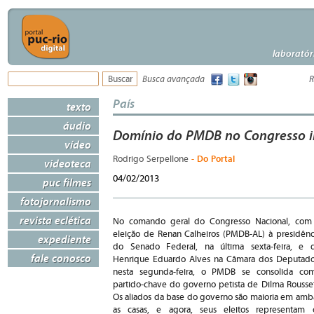
laboratór
Busca avançada
R
País
texto
áudio
Domínio do PMDB no Congresso i
vídeo
- Do Portal
Rodrigo Serpellone
videoteca
04/02/2013
puc filmes
fotojornalismo
revista eclética
No comando geral do Congresso Nacional, com
eleição de Renan Calheiros (PMDB-AL) à presidênc
expediente
do Senado Federal, na última sexta-feira, e 
fale conosco
Henrique Eduardo Alves na Câmara dos Deputado
nesta segunda-feira, o PMDB se consolida co
partido-chave do governo petista de Dilma Roussef
Os aliados da base do governo são maioria em amb
as casas, e agora, seus eleitos representam 