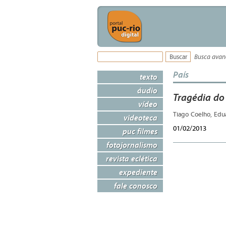
Busca ava
País
texto
áudio
Tragédia do
vídeo
Tiago Coelho, Edu
videoteca
01/02/2013
puc filmes
fotojornalismo
revista eclética
expediente
fale conosco