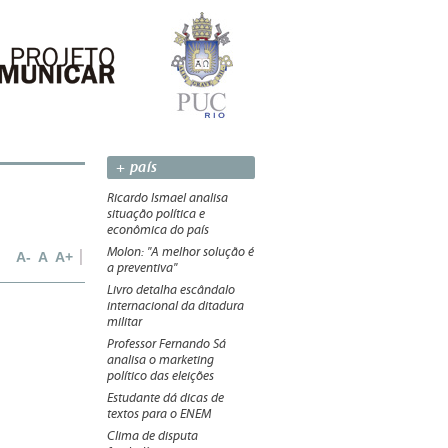
+ país
Ricardo Ismael analisa
situação política e
econômica do país
Molon: "A melhor solução é
A-
A
A+
a preventiva"
Livro detalha escândalo
internacional da ditadura
militar
Professor Fernando Sá
analisa o marketing
político das eleições
Estudante dá dicas de
textos para o ENEM
Clima de disputa