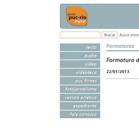
Busca ava
Formaturas
texto
áudio
Formatura d
vídeo
22/01/2013
videoteca
puc filmes
fotojornalismo
revista eclética
expediente
fale conosco