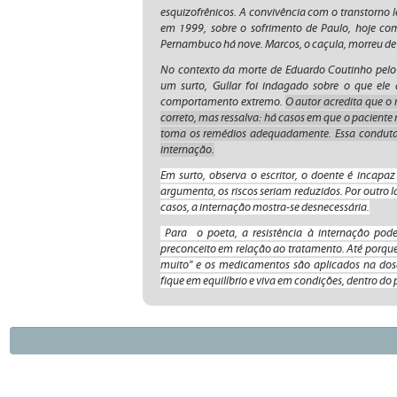
esquizofrênicos. A convivência com o transtorno l
em 1999, sobre o sofrimento de Paulo, hoje co
Pernambuco há nove. Marcos, o caçula, morreu de 
No contexto da morte de Eduardo Coutinho pelo
um surto, Gullar foi indagado sobre o que ele
comportamento extremo.
O autor acredita que o
correto, mas ressalva: há casos em que o pacient
toma os remédios adequadamente. Essa conduta ju
internação.
Em surto, observa o escritor, o doente é incapaz
argumenta, os riscos seriam reduzidos. Por outro 
casos, a internação mostra-se desnecessária.
Para o poeta, a resistência à internação pode 
preconceito em relação ao tratamento. Até porque,
muito" e os medicamentos são aplicados na dos
fique em equilíbrio e viva em condições, dentro do 