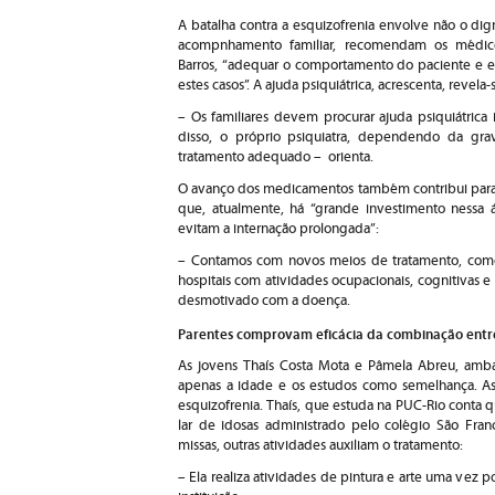
A batalha contra a esquizofrenia envolve não o di
acompnhamento familiar, recomendam os médico
Barros, “adequar o comportamento do paciente e en
estes casos”. A ajuda psiquiátrica, acrescenta, revel
– Os familiares devem procurar ajuda psiquiátrica 
disso, o próprio psiquiatra, dependendo da gra
tratamento adequado – orienta.
O avanço dos medicamentos também contribui para di
que, atualmente, há “grande investimento nessa á
evitam a internação prolongada”:
– Contamos com novos meios de tratamento, co
hospitais com atividades ocupacionais, cognitivas e 
desmotivado com a doença.
Parentes comprovam eficácia da combinação entr
As jovens Thaís Costa Mota e Pâmela Abreu, amba
apenas a idade e os estudos como semelhança. A
esquizofrenia. Thaís, que estuda na PUC-Rio conta q
lar de idosas administrado pelo colégio São Fra
missas, outras atividades auxiliam o tratamento:
– Ela realiza atividades de pintura e arte uma vez 