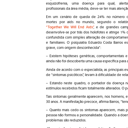
esquizofrenia, uma doença para qual, alert
profissionais da área média, deve-se ter mais atençã
Em um cenário de queda de 24% no número 
mortes por aids no mundo, segundo o relatór
“Together We Will End Aids”
, e de grandes camp
desenvolve-se por trás dos holofotes e atinge 1%
confundida com simples alteração de comportamento,
e familiares. O psiquiatra Eduardo Costa Barros e
grave, com origem desconhecida”:
– Existem hipóteses genéticas, comportamentais e 
ainda não foi descoberta uma causa específica para a
Ainda de acordo com o especialista, as principais e
de “sintomas psicóticos”, levam à dificuldade de re
– Estando neste quadro, o portador da doença não
estímulos recebidos ficam totalmente alterados. O p
Tais sintomas geralmente aparecem, nos homens, en
30 anos. A manifestação precoce, afirma Barros, “ten
– Quanto mais cedo os sintomas aparecem, mais p
pessoa não formou a personalidade. Quando a doenç
problemas são reduzidos.