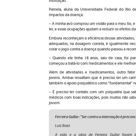
instituição.
Pamela, aluna da Universidade Federal do Rio d
impactos da doença:
– A minha avó comprou um violão para o meu tio, e 
ler, e essas ocupações ajudam a reduzir os efeitos d
Embora reconheçam a eficiência dessas atividades
adequados, na dosagem correta, é igualmente nece
vorar o jogo contra a doença quando passou a recorr
– Quando ele tinha 18 anos, saiu de casa, foi pa
começou a tratá-lo com medicamentos e ele melhor
Além de atividades e medicamentos, outro fator
jovens. Ambas ressaltam que é preciso ter um cari
também o apoio psiquiátrico como “fundamental” n
– É preciso ter contato com um psiquiatra que sa
médicos com boas indicações, pois muitos não sabe
jovem.
Ferreira Gullar: "Ser contra a internação é preco
Luiz Baez
A vida e a obra de Ferreira Gullar foram in