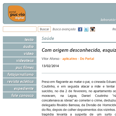
laboratór
Busca avançada
Ri
Saúde
texto
áudio
Com origem desconhecida, esquizo
vídeo
- aplicativo - Do Portal
Vítor Afonso
videoteca
13/02/2014
puc filmes
fotojornalismo
revista eclética
Preso em flagrante ao matar o pai, o cineasta Eduar
Coutinho, e em seguida atacar a mãe e tentar
expediente
suicídio, no dia 2 de fevereiro, no apartamento o
fale conosco
moravam, na Lagoa, Daniel Coutinho "n
concatenava as ideias" ao cometer o crime, deduziu
delegado Rivaldo Barnosa, da Divisão de Homicídi
do Rio, depois de colher depoimentos dos vizinhos.
tragédia levanta a suspeita de um surto 