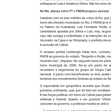
enfraquecer Lula é fortalecer Dilma. Não há como d
No Rio, aliança entre PT e PMDB prepara sucessor
Satisfeito com os dois milhões de votos (65%) que 
turno das eleições municipais no Rio, o PMDB já se 
no Palácio da Guanabara. Luiz Fernando Pezão, a
candidatura apoiada por Dilma e Lula, mas, segund
caso não consiga a visibilidade e as intenções de 
Ancorado na Copa e na Olimpíada, o prefeito descart
à sucessão de Cabral.
O senador petista Lindbergh Farias tem, contudo
PMDB ao governo do estado: "Respeito o Pezão, mas
mostram isso", disparou. No segundo turno do pleit
turno municipal de 2008, fez-se um pacto de 
reconhece a hegemonia do grupo de Sérgio Cabr
nacional. O pacto vem beneficiando os dois, avalia
torneiras dos investimentos federais ao estado do Rio"
O especialista em geopolítica acredita que Pezão
pondera, entretanto, que, por ter tido um resultado
B das forças políticas em torno de Cabral para garant
estadual e federal. Quanto a um possível "efeito
concorrer ao governo, o professor mostra-se cético: