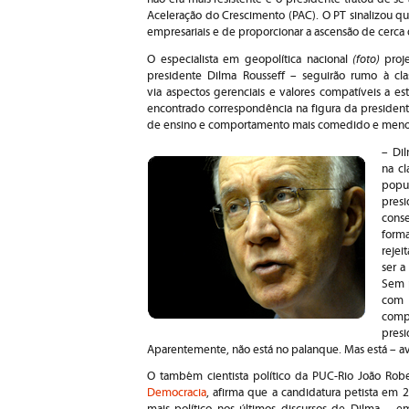
Aceleração do Crescimento (PAC). O PT sinalizou q
empresariais e de proporcionar a ascensão de cerca d
(foto)
O especialista em geopolítica nacional
proj
presidente Dilma Rousseff – seguirão rumo à cla
via aspectos gerenciais e valores compatíveis a e
encontrado correspondência na figura da presidente
de ensino e comportamento mais comedido e menos
– Dil
na cl
popul
presi
cons
forma
rejei
ser a
Sem p
com 
comp
pres
Aparentemente, não está no palanque. Mas está ­– a
O também cientista político da PUC-Rio João Rob
Democracia
, afirma que a candidatura petista em