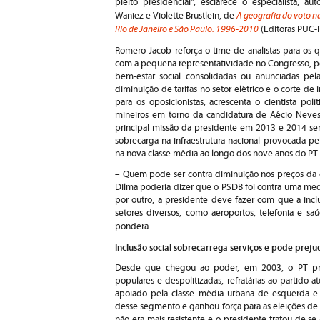
pleito presidencial", esclarece o especialista, a
A geografia do voto na
Waniez e Violette Brustlein, de
Rio de Janeiro e São Paulo: 1996-2010
(Editoras PUC-R
Romero Jacob reforça o time de analistas para os 
com a pequena representatividade no Congresso, p
bem-estar social consolidadas ou anunciadas pel
diminuição de tarifas no setor elétrico e o corte de
para os oposicionistas, acrescenta o cientista pol
mineiros em torno da candidatura de Aécio Neves 
principal missão da presidente em 2013 e 2014 ser
sobrecarga na infraestrutura nacional provocada pe
na nova classe média ao longo dos nove anos do PT
– Quem pode ser contra diminuição nos preços da 
Dilma poderia dizer que o PSDB foi contra uma medi
por outro, a presidente deve fazer com que a incl
setores diversos, como aeroportos, telefonia e s
pondera.
Inclusão social sobrecarrega serviços e pode preju
Desde que chegou ao poder, em 2003, o PT proc
populares e despolitizadas, refratárias ao partido a
apoiado pela classe média urbana de esquerda e 
desse segmento e ganhou força para as eleições de 
não era mais resistente e o presidente tratou de 