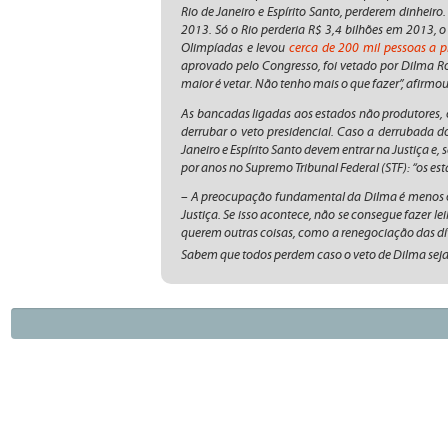
Rio de Janeiro e Espírito Santo, perderem dinheiro.
2013. Só o Rio perderia R$ 3,4 bilhões em 2013, 
Olimpíadas e levou
cerca de 200 mil pessoas a 
aprovado pelo Congresso, foi vetado por Dilma Rous
maior é vetar. Não tenho mais o que fazer”, afirmou 
As bancadas ligadas aos estados não produtores, 
derrubar o veto presidencial. Caso a derrubada do
Janeiro e Espírito Santo devem entrar na Justiça e
por anos no Supremo Tribunal Federal (STF): “os e
– A preocupação fundamental da Dilma é menos o R
Justiça. Se isso acontece, não se consegue fazer l
querem outras coisas, como a renegociação das dív
Sabem que todos perdem caso o veto de Dilma sej