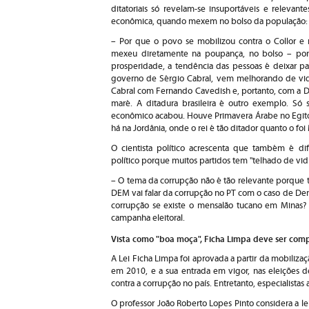
ditatoriais só revelam-se insuportáveis e relevan
econômica, quando mexem no bolso da população:
– Por que o povo se mobilizou contra o Collor e 
mexeu diretamente na poupança, no bolso – pon
prosperidade, a tendência das pessoas é deixar par
governo de Sérgio Cabral, vem melhorando de vida
Cabral com Fernando Cavedish e, portanto, com a D
maré. A ditadura brasileira é outro exemplo. Só
econômico acabou. Houve Primavera Árabe no Egito
há na Jordânia, onde o rei é tão ditador quanto o fo
O cientista político acrescenta que também é di
político porque muitos partidos tem "telhado de vid
– O tema da corrupção não é tão relevante porque 
DEM vai falar da corrupção no PT com o caso de De
corrupção se existe o mensalão tucano em Minas? 
campanha eleitoral.
Vista como "boa moça", Ficha Limpa deve ser co
A Lei Ficha Limpa foi aprovada a partir da mobiliza
em 2010, e a sua entrada em vigor, nas eleições 
contra a corrupção no país. Entretanto, especialista
O professor João Roberto Lopes Pinto considera a 