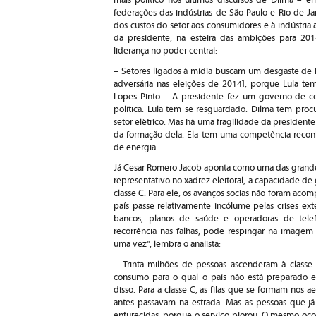
mais político nos últimos discursos de Dilma – em
federações das indústrias de São Paulo e Rio de Ja
dos custos do setor aos consumidores e à indústria 
da presidente, na esteira das ambições para 20
liderança no poder central:
– Setores ligados à mídia buscam um desgaste de 
adversária nas eleições de 2014], porque Lula tem
Lopes Pinto – A presidente fez um governo de c
política. Lula tem se resguardado. Dilma tem pro
setor elétrico. Mas há uma fragilidade da presidente
da formação dela. Ela tem uma competência reconhe
de energia.
Já Cesar Romero Jacob aponta como uma das grande
representativo no xadrez eleitoral, a capacidade de 
classe C. Para ele, os avanços socias não foram ac
país passe relativamente incólume pelas crises ex
bancos, planos de saúde e operadoras de telef
recorrência nas falhas, pode respingar na imagem
uma vez", lembra o analista:
– Trinta milhões de pessoas ascenderam à classe
consumo para o qual o país não está preparado e
disso. Para a classe C, as filas que se formam nos
antes passavam na estrada. Mas as pessoas que já 
enfurecidas, porque o serviço piorou. O mesmo oco