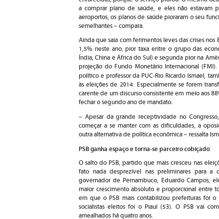
a comprar plano de saúde, e eles não estavam 
aeroportos, os planos de saúde pioraram o seu funci
semelhantes – compara.
Ainda que saia com ferimentos leves das crises nos 
1,5% neste ano, pior taxa entre o grupo das econ
Índia, China e África do Sul) e segunda pior na Amé
projeção do Fundo Monetário Internacional (FMI). 
,
político e professor da PUC-Rio Ricardo Ismael
tamb
às eleições de 2014. Especialmente se forem trans
carente de um discurso consistente em meio aos 8
fechar o segundo ano de mandato.
– Apesar da grande receptividade no Congresso,
começar a se manter com as dificuldades, a opos
outra alternativa de política econômica – ressalta Ism
PSB ganha espaço e torna-se parceiro cobiçado
O salto do PSB, partido que mais cresceu nas elei
fato nada desprezível nas preliminares para a
governador de Pernambuco, Eduardo Campos, ele
maior crescimento absoluto e proporcional entre t
em que o PSB mais contabilizou prefeituras foi o
socialistas eleitos foi o Piauí (53). O PSB vai c
amealhados há quatro anos.