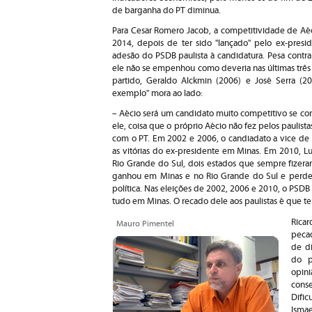
de barganha do PT diminua.
Para Cesar Romero Jacob, a competitividade de Aéc
2014, depois de ter sido "lançado" pelo ex-pres
adesão do PSDB paulista à candidatura. Pesa contra 
ele não se empenhou como deveria nas últimas três 
partido, Geraldo Alckmin (2006) e José Serra (2
exemplo" mora ao lado:
– Aécio será um candidato muito competitivo se con
ele, coisa que o próprio Aécio não fez pelos paulista
com o PT. Em 2002 e 2006, o candiadato a vice de L
as vitórias do ex-presidente em Minas. Em 2010, L
Rio Grande do Sul, dois estados que sempre fizera
ganhou em Minas e no Rio Grande do Sul e perde
política. Nas eleições de 2002, 2006 e 2010, o PSDB
tudo em Minas. O recado dele aos paulistas é que t
Rica
Mauro Pimentel
pecad
de di
do pr
opin
cons
Difi
Isma