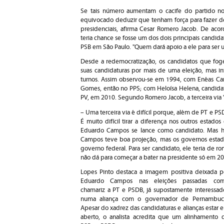
Se tais número aumentam o cacife do partido no 
equivocado deduzir que tenham força para fazer d
presidenciais, afirma Cesar Romero Jacob. De acor
teria chance se fosse um dos dois principais candida
PSB em São Paulo. "Quem dará apoio a ele para ser 
Desde a redemocratização, os candidatos que fo
suas candidaturas por mais de uma eleição, mas in
turnos. Assim observou-se em 1994, com Enéas Car
Gomes, então no PPS; com Heloísa Helena, candida
PV, em 2010. Segundo Romero Jacob, a terceira via 
– Uma terceira via é difícil porque, além de PT e P
É muito difícil tirar a diferença nos outros estad
Eduardo Campos se lance como candidato. Mas há
Campos teve boa projeção, mas os governos estadu
governo federal. Para ser candidato, ele teria de ro
não dá para começar a bater na presidente só em 20
Lopes Pinto destaca a imagem positiva deixada p
Eduardo Campos nas eleições passadas co
chamariz a PT e PSDB, já supostamente interessad
numa aliança com o governador de Pernambuc
Apesar do xadrez das candidaturas e alianças estar 
aberto, o analista acredita que um alinhamento 