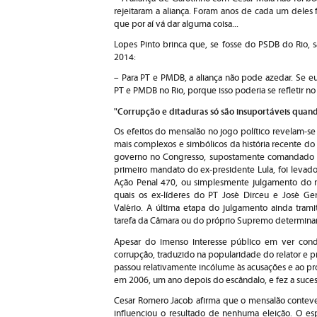
rejeitaram a aliança. Foram anos de cada um deles
que por aí vá dar alguma coisa...
Lopes Pinto brinca que, se fosse do PSDB do Rio, 
2014:
– Para PT e PMDB, a aliança não pode azedar. Se eu
PT e PMDB no Rio, porque isso poderia se refletir no 
"Corrupção e ditaduras só são insuportáveis quan
Os efeitos do mensalão no jogo político revelam-se
mais complexos e simbólicos da história recente do
governo no Congresso, supostamente comandado por
primeiro mandato do ex-presidente Lula, foi levad
Ação Penal 470, ou simplesmente julgamento do m
quais os ex-líderes do PT José Dirceu e José G
Valério. A última etapa do julgamento ainda trami
tarefa da Câmara ou do próprio Supremo determinar
Apesar do imenso interesse público em ver cond
corrupção, traduzido na popularidade do relator e p
passou relativamente incólume às acusações e ao pro
em 2006, um ano depois do escândalo, e fez a sucess
Cesar Romero Jacob afirma que o mensalão conteve,
influenciou o resultado de nenhuma eleição. O esp