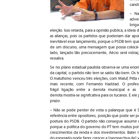
candi
– Na
adver
brig
eleição. Isso retarda, para a opinião pública, a idei
as alianças, pois os partidos que poderiam dar ap
inevitável esse lançamento, porque o PSDB tem que 
de um discurso, uma mensagem que possa colocá-lo
lado, lançado tão precocemente, Aécio será vidra
ressalva.
Se no plano estadual paulista observa-se uma enorm
da capital, o partido não tem se saído tão bem. Os 
O malufismo venceu três eleições, com Maluf, Pitta e
mais recente, com Fernando Haddad. O profess
frágil ligação entre a derrota municipal e as 
derrota mostra-se signifcativa para os tucanos. E e
prazo:
– Não se pode perder de vista o palanque que é S
referência entre opositores, posição que pode ser pe
postura do PSDB. O partido não consegue assumir u
porque a política do governo do PT tem muitos po
crescimentos da renda e dos investimentos. Bater 
do esperado pode fazer crescer a [perspectiva de] vo