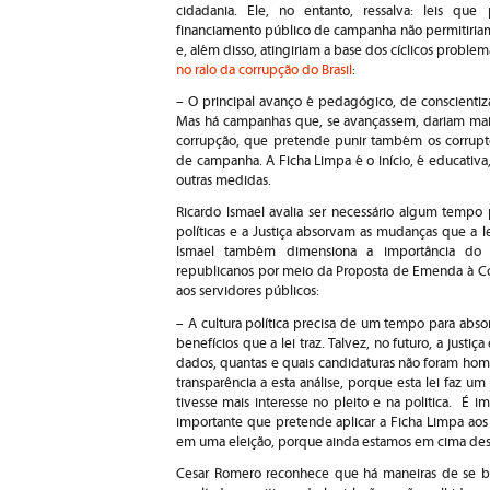
cidadania. Ele, no entanto, ressalva: leis q
financiamento público de campanha não permitiriam q
e, além disso, atingiriam a base dos cíclicos probl
no ralo da corrupção do Brasil
:
– O principal avanço é pedagógico, de conscientiz
Mas há campanhas que, se avançassem, dariam mais 
corrupção, que pretende punir também os corrupto
de campanha. A Ficha Limpa é o início, é educativa,
outras medidas.
Ricardo Ismael avalia ser necessário algum tempo 
políticas e a Justiça absorvam as mudanças que a l
Ismael também dimensiona a importância do 
republicanos por meio da Proposta de Emenda à Con
aos servidores públicos:
– A cultura política precisa de um tempo para abso
benefícios que a lei traz. Talvez, no futuro, a justiç
dados, quantas e quais candidaturas não foram hom
transparência a esta análise, porque esta lei faz um
tivesse mais interesse no pleito e na politica. É i
importante que pretende aplicar a Ficha Limpa aos 
em uma eleição, porque ainda estamos em cima de
Cesar Romero reconhece que há maneiras de se bur