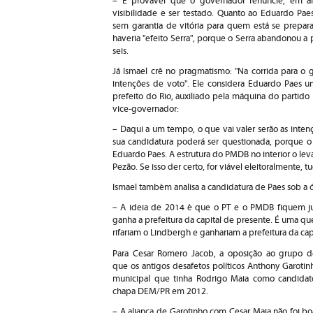
– É provável que o governador renuncie, em a
visibilidade e ser testado. Quanto ao Eduardo Paes
sem garantia de vitória para quem está se prepar
haveria "efeito Serra", porque o Serra abandonou a
seis.
Já Ismael crê no pragmatismo: "Na corrida para o 
intenções de voto". Ele considera Eduardo Paes u
prefeito do Rio, auxiliado pela máquina do partido
vice-governador:
– Daqui a um tempo, o que vai valer serão as intenç
sua candidatura poderá ser questionada, porque o 
Eduardo Paes. A estrutura do PMDB no interior o leva
Pezão. Se isso der certo, for viável eleitoralmente,
Ismael também analisa a candidatura de Paes sob a ó
– A ideia de 2014 é que o PT e o PMDB fiquem jun
ganha a prefeitura da capital de presente. É uma qu
rifariam o Lindbergh e ganhariam a prefeitura da capi
Para Cesar Romero Jacob, a oposição ao grupo de
que os antigos desafetos políticos Anthony Garot
municipal que tinha Rodrigo Maia como candidato
chapa DEM/PR em 2012.
– A aliança de Garotinho com Cesar Maia não foi bo