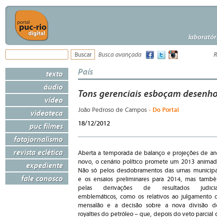
laboratór
Busca avançada
R
País
texto
áudio
Tons gerenciais esboçam desenho 
vídeo
- Do Portal
João Pedroso de Campos
videoteca
18/12/2012
puc filmes
fotojornalismo
revista eclética
Aberta a temporada de balanço e projeções de an
novo, o cenário político promete um 2013 animad
expediente
Não só pelos desdobramentos das urnas municipa
fale conosco
e os ensaios preliminares para 2014, mas tamb
pelas derivações de resultados judicia
emblemáticos, como os relativos ao julgamento 
mensalão e a decisão sobre a nova divisão d
royalties do petróleo – que, depois do veto parcial 