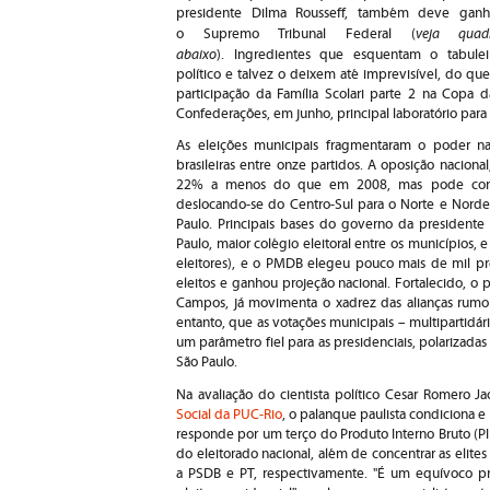
presidente Dilma Rousseff, também deve ganh
veja quad
o Supremo Tribunal Federal (
abaixo
). Ingredientes que esquentam o tabulei
político e talvez o deixem até imprevisível, do que
participação da Família Scolari parte 2 na Copa d
Confederações, em junho, principal laboratório para
As eleições municipais fragmentaram o poder nas 
brasileiras entre onze partidos. A oposição naciona
22% a menos do que em 2008, mas pode consi
deslocando-se do Centro-Sul para o Norte e Norde
Paulo. Principais bases do governo da presidente 
Paulo, maior colégio eleitoral entre os municípios,
eleitores), e o PMDB elegeu pouco mais de mil pre
eleitos e ganhou projeção nacional. Fortalecido, 
Campos, já movimenta o xadrez das alianças rumo 
entanto, que as votações municipais – multipartidár
um parâmetro fiel para as presidenciais, polarizada
São Paulo.
Na avaliação do cientista político Cesar Romero J
Social da PUC-Rio
, o palanque paulista condiciona e 
responde por um terço do Produto Interno Bruto (PI
do eleitorado nacional, além de concentrar as elites 
a PSDB e PT, respectivamente. "É um equívoco pro