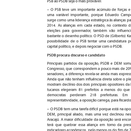
PSB ao PSDB seja o mais provável:
– O PSB teve um importante acúmulo de forças e
uma variável importante, porque Eduardo Camp
surge como uma liderança estratégica às alianças pa
2014. As alianças em cada estado, no contexto d
eleições para governador, também vão influenci
bastante o desenho político. O PSD de (Gilberto) K
possibilidade de o PSB tentar uma candidatura pr
capital político, e depois negociar com o PSDB.
PSDB procura discurso e candidato
Principais partidos da oposição, PSDB e DEM so
Congresso, que correspondem a pouco mais de 20%
senadores, a diferença revela-se ainda mais express
Ainda que não tenham influência direta sobre o ple
mostram declínio dos dois principais opositores da
tucanos elegeram 81 prefeitos a menos do que 
democratas perderam 218 prefeituras. E
representatividade, a oposição carrega, para Ricardo 
– O PSDB tem uma tarefa difícil porque está na o
DEM, principal aliado, mais uma vez declinou ness
Aracajú. A maior dificuldade da oposição será enco
terá que quebrar essa aliança em torno da pres
indicadores econômicos, pelo menos os do fim de 2