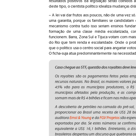
resultados positivos da legislação serão colhidos 
deste tipo, o cientista político idealiza mudanças drá
– A lei vai dar frutos aos poucos, não de uma vez só.
uma garantia, porque os familiares se candidatam 
mecanismo contra tudo isso seriam ensinos fund
formação de uma classe média escolarizada, co
funcionem. Barra, Zona Sul e Tijuca votam com mai
do Rio que tem renda e escolaridade. Onde o pro
que o politico usa o centro social para angariar vo
O ficha-suja atua predominantemente na necessidad
Caso chegue ao STF, questão dos royalties deve lev
Os royalties são os pagamentos feitos pelas em
recursos naturais. No Brasil, os maiores valores 
45% vão para os municípios produtores, o R$
municípios afetados pela produção, e as compe
somam mais de R$ 4 bilhões e ficam nas mãos apen
A descoberta de petróleo na camada do pré-sal,
proporcionar ao Brasil uma receita de US$ 28 b
auditora
Ernst & Young
e da
FGV Projetos
são espera
exportados por dia. Se estes números se confi
equivalente a US$ 16,1 bilhões. Entretanto, a dis
brasileiros despertou um discurso que quebraria os