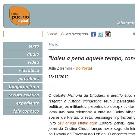
laboratór
Busca avançada
R
País
texto
áudio
"Valeu a pena aquele tempo, con
vídeo
- Do Portal
Júlia Zaremba
videoteca
13/11/2012
puc filmes
fotojornalismo
revista eclética
Memória da Ditadura: o desafio ético 
O debate
resgatar a história clandestina
reuniu perseguid
expediente
políticos, ex-militantes, parentes de desaparecidos
fale conosco
jornalistas para relembrar a vida de Carlos Alber
Soares de Freitas, o Beto, personagem principal 
Seu amigo esteve aqui
livro
(Editora Zahar), que
jornalista Cristina Chacel lançou nesta segunda-feir
na Livraria da Travessa do Leblon. O encontro trat