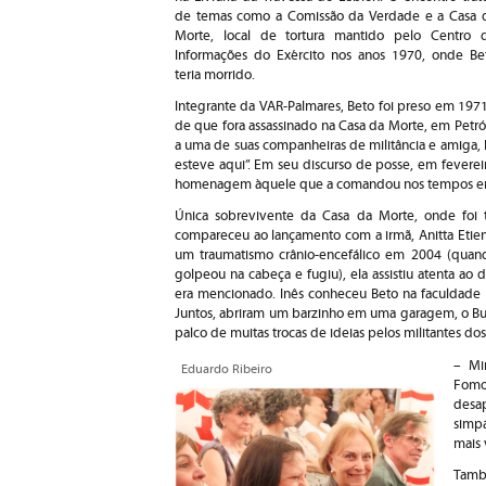
de temas como a Comissão da Verdade e a Casa 
Morte, local de tortura mantido pelo Centro 
Informações do Exército nos anos 1970, onde Be
teria morrido.
Integrante da VAR-Palmares, Beto foi preso em 1971 
de que fora assassinado na Casa da Morte, em Petró
a uma de suas companheiras de militância e amiga, 
esteve aqui”. Em seu discurso de posse, em feverei
homenagem àquele que a comandou nos tempos em
Única sobrevivente da Casa da Morte, onde foi t
compareceu ao lançamento com a irmã, Anitta Etie
um traumatismo crânio-encefálico em 2004 (qua
golpeou na cabeça e fugiu), ela assistiu atenta a
era mencionado. Inês conheceu Beto na faculdade 
Juntos, abriram um barzinho em uma garagem, o B
palco de muitas trocas de ideias pelos militantes d
– Mi
Eduardo Ribeiro
Fomo
desa
simp
mais 
Tamb