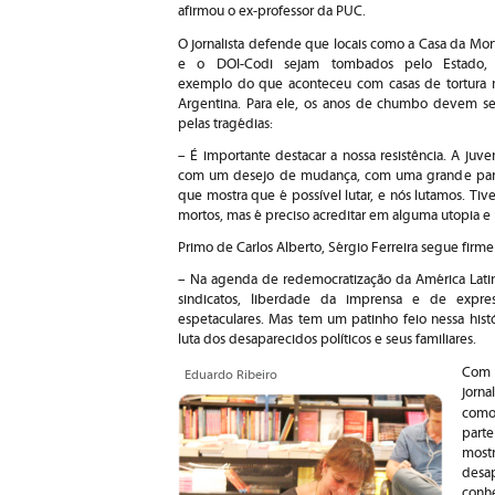
afirmou o ex-professor da PUC.
O jornalista defende que locais como a Casa da Mor
e o DOI-Codi sejam tombados pelo Estado,
exemplo do que aconteceu com casas de tortura 
Argentina. Para ele, os anos de chumbo devem se
pelas tragédias:
– É importante destacar a nossa resistência. A juv
com um desejo de mudança, com uma grande parti
que mostra que é possível lutar, e nós lutamos. T
mortos, mas é preciso acreditar em alguma utopia e l
Primo de Carlos Alberto, Sérgio Ferreira segue firme
– Na agenda de redemocratização da América Latina
sindicatos, liberdade da imprensa e de expre
espetaculares. Mas tem um patinho feio nessa his
luta dos desaparecidos políticos e seus familiares.
Com
Eduardo Ribeiro
jorna
com
part
most
desap
conh