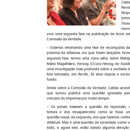
Calda
Revo
Respo
pres
Tira
memór
vive uma segunda fase na publicação de livros sob
Comissão da Verdade.
– Estamos retomando uma fase de reconquista da 
próxima da ditadura, em que foram lançados livro
segunda fase, temos uma nova safra, sobre Marigh
caso Herzog
Mário Magalhães), Herzog (O
,
de Audál
uma investigação mais profunda sobre a verdade do
fora torturado, em Recife, 36 anos depois e esc
fundo.
Ainda sobre a Comissão da Verdade, Caldas acredi
que tornou pública uma questão ignorada pel
veículos de imprensa por muito tempo:
– Os jornais trataram a questão da repressão, 
tortura e dos desaparecidos como se fosse u
questão nossa, da esquerda, dos que lutamos contra
ditadura. Mas é uma questão da sociedade como 
todo, e agora eles estão dando alguma atenção