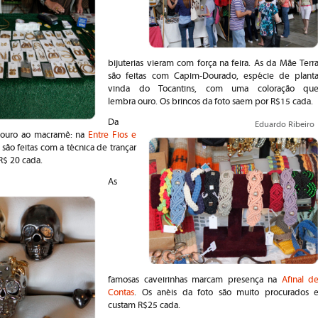
bijuterias vieram com força na feira. As da Mãe Terr
são feitas com Capim-Dourado, espécie de plant
vinda do Tocantins, com uma coloração qu
lembra ouro. Os brincos da foto saem por R$15 cada.
Da
Eduardo Ribeiro
o ouro ao macramê: na
Entre Fios e
 são feitas com a técnica de trançar
R$ 20 cada.
As
famosas caveirinhas marcam presença na
Afinal d
Contas
. Os anéis da foto são muito procurados 
custam R$25 cada.