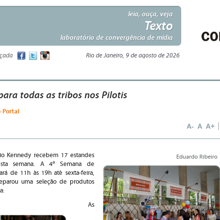
leia, ouça, veja
Texto
laboratório de convergência de mídia
nçada
Rio de Janeiro, 9 de agosto de 2026
ara todas as tribos nos Pilotis
 Portal
A-
A
A+
édio Kennedy recebem 17 estandes
Eduardo Ribeiro
nesta semana. A 4ª Semana de
ará de 11h às 19h até sexta-feira,
preparou uma seleção de produtos
a:
As