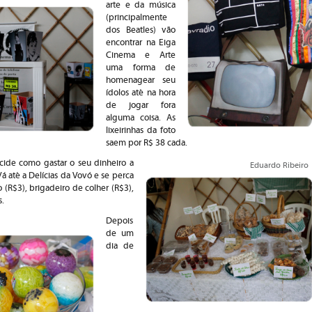
arte e da música
(principalmente
dos Beatles) vão
encontrar na Eiga
Cinema e Arte
uma forma de
homenagear seu
ídolos até na hora
de jogar fora
alguma coisa. As
lixeirinhas da foto
saem por R$ 38 cada.
ide como gastar o seu dinheiro a
Eduardo Ribeiro
á até a Delícias da Vovó e se perca
 (R$3), brigadeiro de colher (R$3),
s.
Depois
de um
dia de