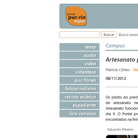
Busca ava
Campus
texto
áudio
Artesanato p
vídeo
- Do
Patrícia Côrtes
videoteca
08/11/2012
puc filmes
fotojornalismo
revista eclética
Os pilotis do pr
de artesanato 
expediente
Artesanato funcion
fale conosco
dia 9. O Portal 
encontrados na feir
Eduardo Ribeiro