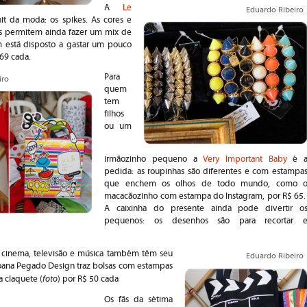
A
Le
Eduardo Ribeiro
hit da moda: os spikes. As cores e
es permitem ainda fazer um mix de
m está disposto a gastar um pouco
 69 cada.
Para
iro
quem
tem
filhos
ou um
irmãozinho pequeno a
Very Important Baby
é 
pedida: as roupinhas são diferentes e com estampa
que enchem os olhos de todo mundo, como 
macacãozinho com estampa do Instagram, por R$ 65
A caixinha do presente ainda pode divertir o
pequenos: os desenhos são para recortar 
r cinema, televisão e música também têm seu
Eduardo Ribeiro
Joana Pegado Design traz bolsas com estampas
foto
a claquete (
) por R$ 50 cada
Os fãs da sétima