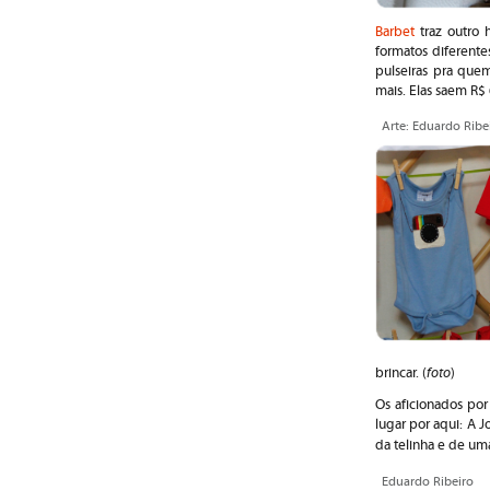
Barbet
traz outro 
formatos diferent
pulseiras pra que
mais. Elas saem R$
Arte: Eduardo Ribe
foto
brincar. (
)
Os aficionados po
lugar por aqui: A 
da telinha e de um
Eduardo Ribeiro