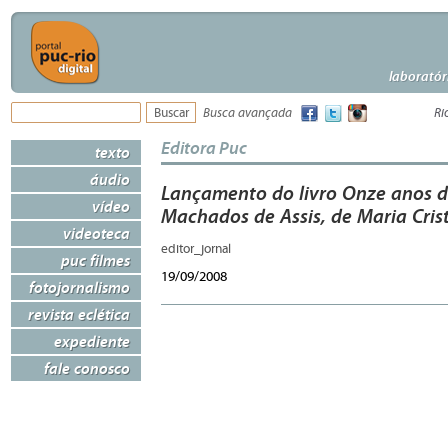
laboratór
Busca avançada
Ri
Editora Puc
texto
áudio
Lançamento do livro Onze anos d
vídeo
Machados de Assis, de Maria Cris
videoteca
editor_jornal
puc filmes
19/09/2008
fotojornalismo
revista eclética
expediente
fale conosco