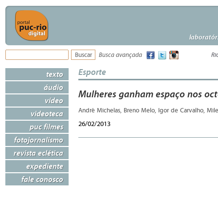
laboratór
Busca avançada
Ri
Esporte
texto
áudio
Mulheres ganham espaço nos oc
vídeo
André Michelas, Breno Melo, Igor de Carvalho, Mil
videoteca
26/02/2013
puc filmes
fotojornalismo
revista eclética
expediente
fale conosco