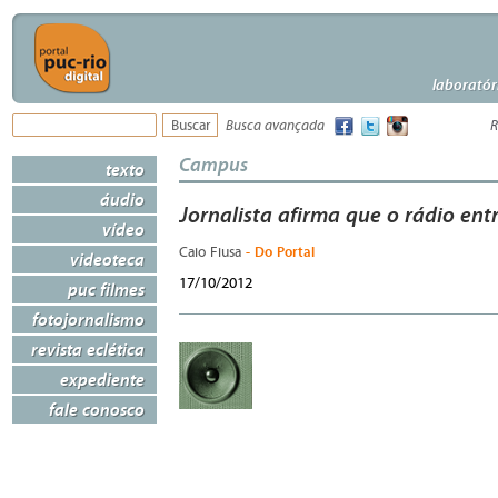
laboratór
Busca avançada
R
Campus
texto
áudio
Jornalista afirma que o rádio en
vídeo
- Do Portal
Caio Fiusa
videoteca
17/10/2012
puc filmes
fotojornalismo
revista eclética
expediente
fale conosco