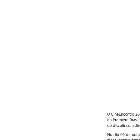
O CineEncontro 201
da Première Brasi
de discutir com dir
No dia 06 de outub