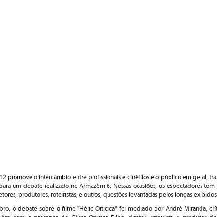
2 promove o intercâmbio entre profissionais e cinéfilos e o público em geral, tr
l para um debate realizado no Armazém 6. Nessas ocasiões, os espectadores têm
etores, produtores, roteiristas, e outros, questões levantadas pelos longas exibidos
ro, o debate sobre o filme "Hélio Oiticica" foi mediado por André Miranda, críti