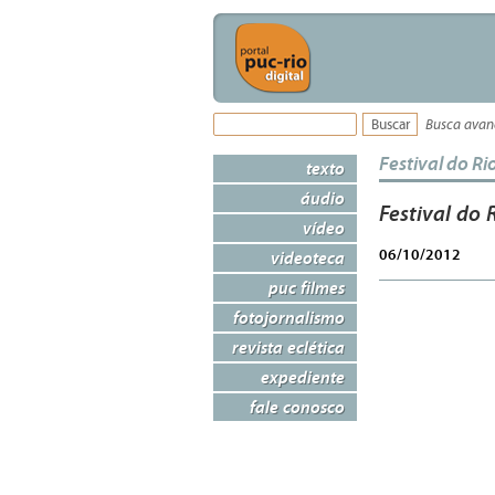
Busca ava
Festival do Ri
texto
áudio
Festival do 
vídeo
06/10/2012
videoteca
puc filmes
fotojornalismo
revista eclética
expediente
fale conosco