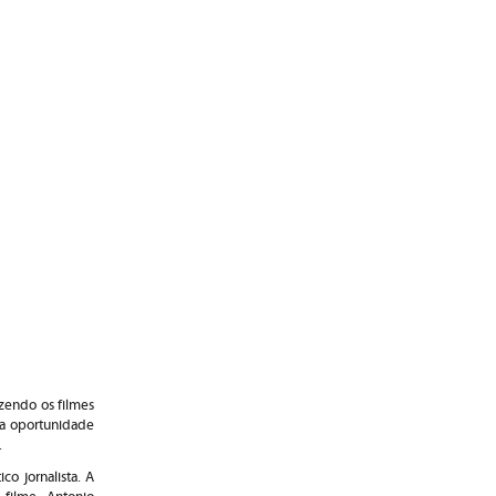
azendo os filmes
 a oportunidade
.
co jornalista. A