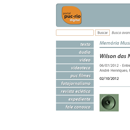
Busca ava
Memória Musi
texto
áudio
Wilson das 
vídeo
06/07/2012 - Entr
videoteca
André Henriques; 
puc filmes
02/10/2012
fotojornalismo
revista eclética
expediente
fale conosco