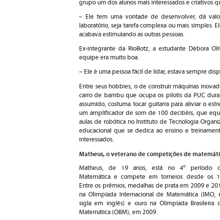
grupo um dos alunos mais interessados e criativos qu
– Ele tem uma vontade de desenvolver, dá valor 
laboratório, seja tarefa complexa ou mais simples. 
acabava estimulando as outras pessoas.
Ex-integrante da RioBotz, a estudante Débora Ol
equipe era muito boa.
– Ele é uma pessoa fácil de lidar, estava sempre disp
Entre seus hobbies, o de construir máquinas inova
carro de bambu que ocupa os pilotis da PUC dura
assumido, costuma tocar guitarra para aliviar o est
um amplificador de som de 100 decibéis, que equi
aulas de robótica no Instituto de Tecnologia Organi
educacional que se dedica ao ensino e treinament
interessados.
Matheus, o veterano de competições de matemát
Matheus, de 19 anos, está no 4º período 
Matemática e compete em torneios desde os 1
Entre os prêmios, medalhas de prata em 2009 e 20
na Olimpíada Internacional de Matemática (IMO, 
sigla em inglês) e ouro na Olimpíada Brasileira 
Matemática (OBM), em 2009.