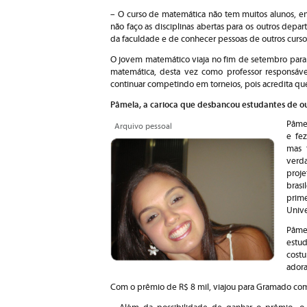
– O curso de matemática não tem muitos alunos, e
não faço as disciplinas abertas para os outros depar
da faculdade e de conhecer pessoas de outros curso
O jovem matemático viaja no fim de setembro para 
matemática, desta vez como professor responsável
continuar competindo em torneios, pois acredita que
Pâmela, a carioca que desbancou estudantes de o
Pâmel
Arquivo pessoal
e fe
mas 
verd
proj
bras
prime
Unive
Pâmel
estu
cost
adora
Com o prêmio de R$ 8 mil, viajou para Gramado co