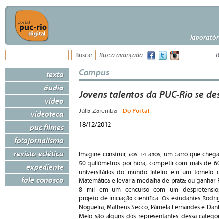
laboratór
Busca avançada
R
Campus
texto
áudio
Jovens talentos da PUC-Rio se d
vídeo
- Do Portal
Júlia Zaremba
videoteca
18/12/2012
puc filmes
fotojornalismo
revista eclética
Imagine construir, aos 14 anos, um carro que chega
50 quilômetros por hora; competir com mais de 6
expediente
universitários do mundo inteiro em um torneio 
fale conosco
Matemática e levar a medalha de prata; ou ganhar 
8 mil em um concurso com um despretensio
projeto de iniciação científica. Os estudantes Rodri
Nogueira, Matheus Secco, Pâmela Fernandes e Dani
Melo são alguns dos representantes dessa categor