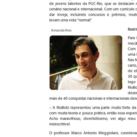
de jovens talentos da PUC-Rio, que se destacam 
cenário nacional e internacional. Com um currículo 
dar inveja, incluindo concursos e prêmios, muit
levam uma vida “normal”.
Rodri
Amanda Reis
Para 
mecân
Com 
uma b
Nas f
carro
de el
30 qu
logo
RioB
dese
mais de 40 conquistas nacionais e internacionais de
– A RioBotz representou uma parte muito forte da
com muita teoria e pouca prática, então essa experi
Acho maravilhoso, divertidíssimo, ver algo m
indescritível.
O professor Marco Antonio Meggiolaro, coordena