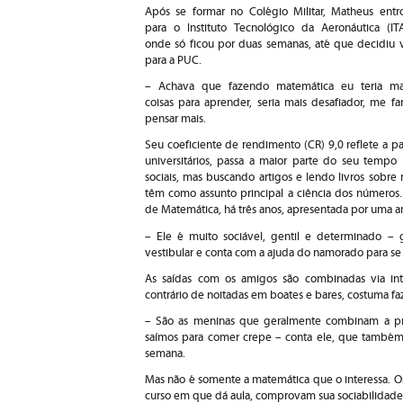
Após se formar no Colégio Militar, Matheus entr
para o Instituto Tecnológico da Aeronáutica (ITA
onde só ficou por duas semanas, até que decidiu v
para a PUC.
– Achava que fazendo matemática eu teria ma
coisas para aprender, seria mais desafiador, me far
pensar mais.
Seu coeficiente de rendimento (CR) 9,0 reflete a p
universitários, passa a maior parte do seu tempo 
sociais, mas buscando artigos e lendo livros sob
têm como assunto principal a ciência dos número
de Matemática, há três anos, apresentada por uma
– Ele é muito sociável, gentil e determinado – 
vestibular e conta com a ajuda do namorado para se 
As saídas com os amigos são combinadas via in
contrário de noitadas em boates e bares, costuma faz
– São as meninas que geralmente combinam a pr
saímos para comer crepe – conta ele, que também 
semana.
Mas não é somente a matemática que o interessa. O
curso em que dá aula, comprovam sua sociabilidade