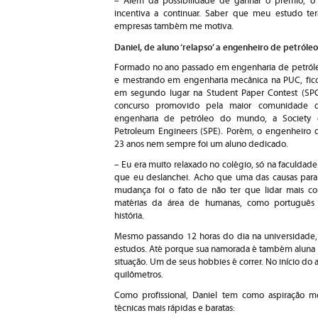
– Além da possibilidade de ganhar o prêmio, o 
incentiva a continuar. Saber que meu estudo ter
empresas também me motiva.
Daniel, de aluno ‘relapso’ a engenheiro de petróle
Formado no ano passado em engenharia de petról
e mestrando em engenharia mecânica na PUC, fic
em segundo lugar na Student Paper Contest (SPC
concurso promovido pela maior comunidade 
engenharia de petróleo do mundo, a Society 
Petroleum Engineers (SPE). Porém, o engenheiro 
23 anos nem sempre foi um aluno dedicado.
– Eu era muito relaxado no colégio, só na faculdade
que eu deslanchei. Acho que uma das causas para
mudança foi o fato de não ter que lidar mais c
matérias da área de humanas, como português
história.
Mesmo passando 12 horas do dia na universidade, 
estudos. Até porque sua namorada é também aluna
situação. Um de seus hobbies é correr. No início d
quilômetros.
Como profissional, Daniel tem como aspiração me
técnicas mais rápidas e baratas: