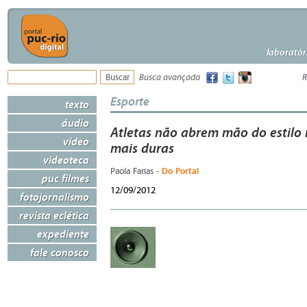
laboratór
Busca avançada
R
Esporte
texto
áudio
Atletas não abrem mão do estilo
vídeo
mais duras
videoteca
- Do Portal
Paola Farias
puc filmes
12/09/2012
fotojornalismo
revista eclética
expediente
fale conosco