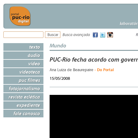
laboratór
Busca avançada
R
Mundo
texto
áudio
PUC-Rio fecha acordo com gover
vídeo
- Do Portal
Ana Luiza de Beaurepaire
videoteca
15/05/2008
puc filmes
fotojornalismo
revista eclética
expediente
fale conosco