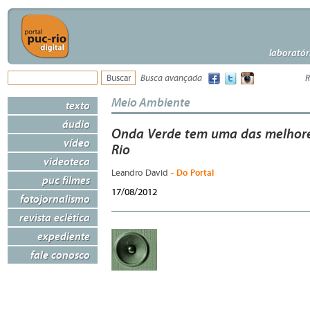
laboratór
Busca avançada
R
Meio Ambiente
texto
áudio
Onda Verde tem uma das melhores
vídeo
Rio
videoteca
- Do Portal
Leandro David
puc filmes
17/08/2012
fotojornalismo
revista eclética
expediente
fale conosco