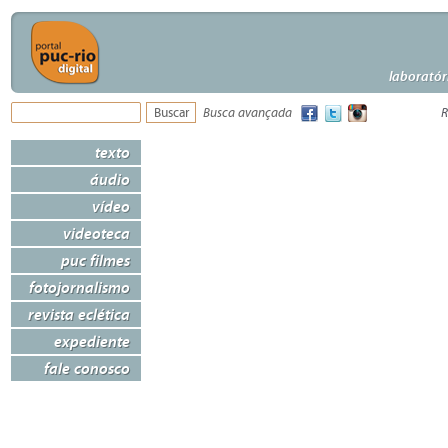
laboratór
Busca avançada
R
texto
áudio
vídeo
videoteca
puc filmes
fotojornalismo
revista eclética
expediente
fale conosco