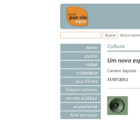
Busca ava
Cultura
texto
áudio
Um novo esp
vídeo
-
Caroline Baptista
videoteca
31/07/2012
puc filmes
fotojornalismo
revista eclética
expediente
fale conosco