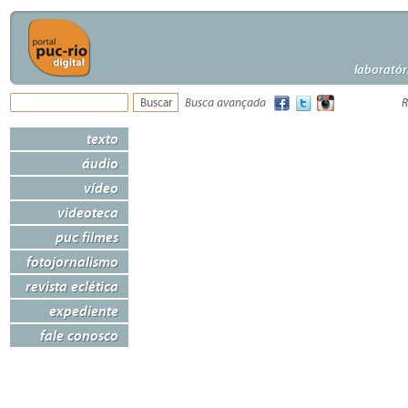
laboratór
Busca avançada
R
texto
áudio
vídeo
videoteca
puc filmes
fotojornalismo
revista eclética
expediente
fale conosco