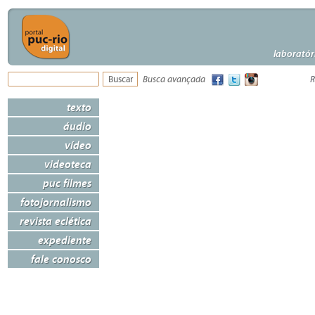
laboratór
Busca avançada
R
texto
áudio
vídeo
videoteca
puc filmes
fotojornalismo
revista eclética
expediente
fale conosco