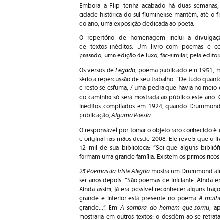
Embora a Flip tenha acabado há duas semanas,
cidade histórica do sul fluminense mantém, até o f
do ano, uma exposição dedicada ao poeta.
O repertório de homenagem inclui a divulgaç
de textos inéditos. Um livro com poemas e co
passado, uma edição de luxo, fac-similar, pela edito
Legado
Os versos de
, poema publicado em 1951, 
sério a repercussão de seu trabalho: “De tudo quanto
o resto se esfuma, / uma pedra que havia no meio 
do caminho só será mostrada ao público este ano. 
inéditos compilados em 1924, quando Drummond ti
Alguma Poesia
publicação,
.
O responsável por tornar o objeto raro conhecido é 
o original nas mãos desde 2008. Ele revela que o li
12 mil de sua biblioteca: “Sei que alguns biblió
formam uma grande família. Existem os primos ricos
25 Poemas da Triste Alegria
mostra um Drummond ainda
ser anos depois. “São poemas de iniciante. Ainda er
Ainda assim, já era possível reconhecer alguns tra
A mulhe
grande e interior está presente no poema
A sombra do homem que sorriu
grande...”.
Em
, a
mostraria em outros textos: o desdém ao se retrat