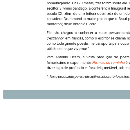
homenageado. Das 20 mesas, três foram sobre ele. O
escritor Silviano Santiago, a conferência inaugural
século XX, além de uma leitura detalhada de um d
considero Drummond o maior poeta que o Brasil 
moderno”, disse Antonio Cicero.
Ele não chegou a conhecer o autor pessoalmen
(“estranho” em francês, como o escritor se chama 
como toda grande poesia, me transporta para outr
utilitário em que vivemos”.
Para Antonio Cicero, a vasta produção do poeta
No meio do caminho
famosíssimo e experimental
é 
dizer algo de profundo e, fora dela, inefável, sobre a
Texto produzido para a disciplina Laboratório de Jo
*