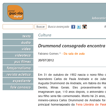
laboratór
Busca avançada
R
Cultura
texto
áudio
Drummond consagrado encontra
vídeo
- Da sala de aula
Fabiano Gomes *
videoteca
20/07/2012
puc filmes
fotojornalismo
revista eclética
Em 31 de outubro de 1902 nascia o nono filho 
fazendeiro Carlos de Paula Andrade e de Julie
expediente
Augusta Drummond de Andrade, em Itabira do Ma
fale conosco
Dentro, Minas Gerais. Eles provavelmente n
imaginavam que, 110 anos depois, o aniversário 
seu filho seria tão comemorado. Morto há 25 anos,
mineiro-carioca Carlos Drummond de Andrade foi
principal homenageado da
Feira Literária de Para