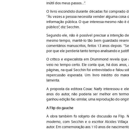
inútil dos meus passos...”.
O livro escondido durante décadas foi comprado d
“Às vezes a pessoa necessita vender alguma coisa o
informação pública. O que interessa mesmo não é d
público”, diz Secchin.
Segundo ele, não é possível precisar a intenção d
mesmo tempo, mantê-lo tão bem guardado reserv
comentários manuscritos, feitos 13 anos depois. “
por que ele perderia tanto tempo analisando e just
O crítico e especialista em Drummond revela que 
veio no tempo certo. Ele conta que, há dois anos, 
páginas, na qual Secchin foi entrevistado e falou so
repercussão esperada. Um livro inédito do maio
lamenta.
A proposta da editora Cosac Naify interessou e e
anos do autor, não poderia ser melhor em termo
ganhou edição fac-similar, uma reprodução do origi
A Flip do gauche
A obra também fo iobjeto de discussão na Flip. 
moderno
, com Secchin e o escritor Alcides Villaç
autor. Em comemoração aos 110 anos de nascimento,