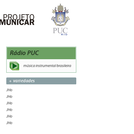
Rádio PUC
música instrumental brasileira
+ variedades
JHo
JHo
JHo
JHo
JHo
JHo