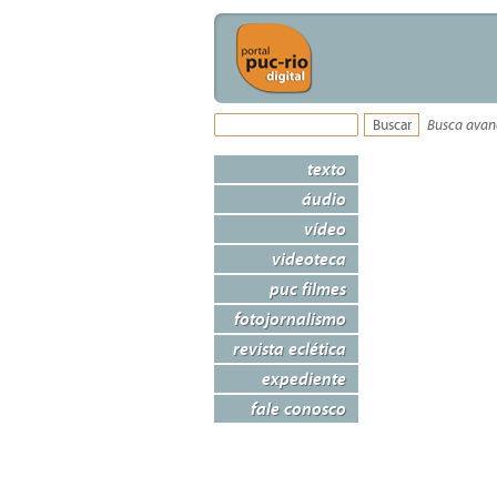
Busca ava
texto
áudio
vídeo
videoteca
puc filmes
fotojornalismo
revista eclética
expediente
fale conosco