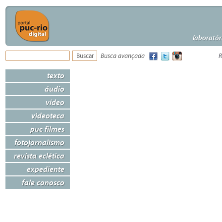
laboratór
Busca avançada
R
texto
áudio
vídeo
videoteca
puc filmes
fotojornalismo
revista eclética
expediente
fale conosco