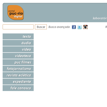
laboratór
Busca avançada
R
texto
áudio
vídeo
videoteca
puc filmes
fotojornalismo
revista eclética
expediente
fale conosco