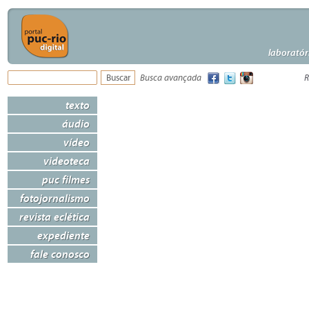
laboratór
Busca avançada
R
texto
áudio
vídeo
videoteca
puc filmes
fotojornalismo
revista eclética
expediente
fale conosco