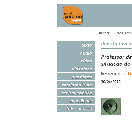
Busca ava
Revista Jove
texto
áudio
Professor d
vídeo
situação do
videoteca
- D
Revista Jovem
puc filmes
30/06/2012
fotojornalismo
revista eclética
expediente
fale conosco