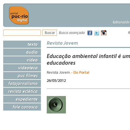
laboratór
Busca avançada
R
Revista Jovem
texto
áudio
Educação ambiental infantil é um
vídeo
educadores
videoteca
- Do Portal
Revista Jovem
puc filmes
26/05/2012
fotojornalismo
revista eclética
expediente
fale conosco