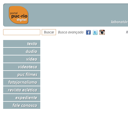
laboratór
Busca avançada
R
texto
áudio
vídeo
videoteca
puc filmes
fotojornalismo
revista eclética
expediente
fale conosco