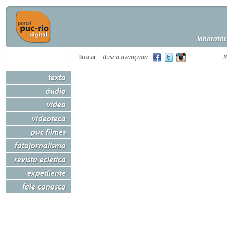
laboratór
Busca avançada
R
texto
áudio
vídeo
videoteca
puc filmes
fotojornalismo
revista eclética
expediente
fale conosco