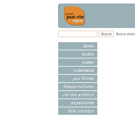
Busca ava
texto
áudio
vídeo
videoteca
puc filmes
fotojornalismo
revista eclética
expediente
fale conosco