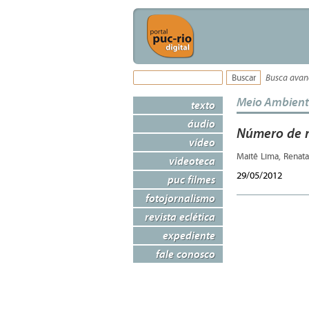
Busca ava
Meio Ambien
texto
áudio
Número de r
vídeo
Maitê Lima, Renata
videoteca
29/05/2012
puc filmes
fotojornalismo
revista eclética
expediente
fale conosco