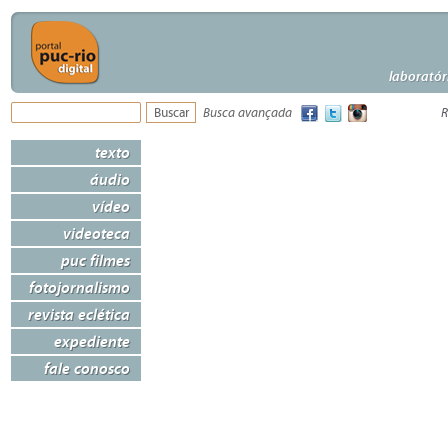
laboratór
Busca avançada
R
texto
áudio
vídeo
videoteca
puc filmes
fotojornalismo
revista eclética
expediente
fale conosco