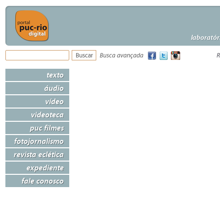
laboratór
Busca avançada
R
texto
áudio
vídeo
videoteca
puc filmes
fotojornalismo
revista eclética
expediente
fale conosco