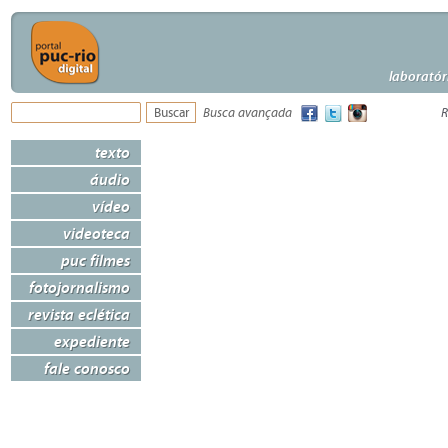
laboratór
Busca avançada
R
texto
áudio
vídeo
videoteca
puc filmes
fotojornalismo
revista eclética
expediente
fale conosco