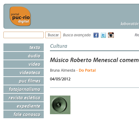
laboratór
Busca avançada
Ri
Cultura
texto
áudio
Músico Roberto Menescal comemo
vídeo
- Do Portal
Bruna Almeida
videoteca
04/05/2012
puc filmes
fotojornalismo
revista eclética
expediente
fale conosco