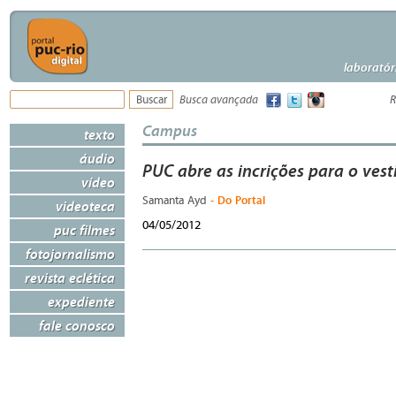
laboratór
Busca avançada
R
Campus
texto
áudio
PUC abre as incrições para o vest
vídeo
- Do Portal
Samanta Ayd
videoteca
04/05/2012
puc filmes
fotojornalismo
revista eclética
expediente
fale conosco