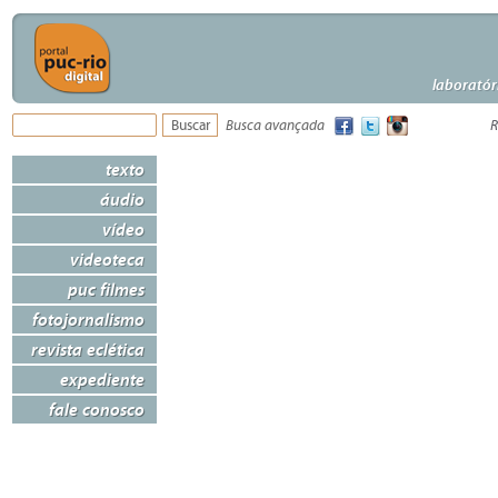
laboratór
Busca avançada
R
texto
áudio
vídeo
videoteca
puc filmes
fotojornalismo
revista eclética
expediente
fale conosco