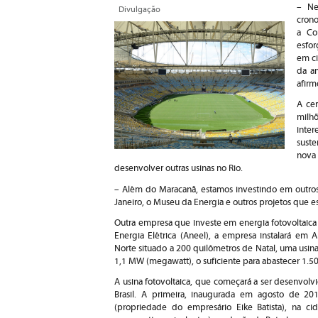
– Ne
Divulgação
cron
a Co
esfo
em ci
da a
afirm
A ce
milh
int
sust
nova
desenvolver outras usinas no Rio.
– Além do Maracanã, estamos investindo em outros 
Janeiro, o Museu da Energia e outros projetos que e
Outra empresa que investe em energia fotovoltaica
Energia Elétrica (Aneel), a empresa instalará em
Norte situado a 200 quilômetros de Natal, uma usin
1,1 MW (megawatt), o suficiente para abastecer 1.50
A usina fotovoltaica, que começará a ser desenvolv
Brasil. A primeira, inaugurada em agosto de 20
(propriedade do empresário Eike Batista), na 