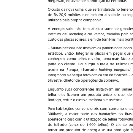
megawatt, equivalente à produção da Petrobras.
O custo da nova usina, que será instalada no terren
de R$ 20,9 milhões e entrará em atividade no se
utilizada pela própria companhia.
A energia solar não tem atraído somente grande
Instituto de Tecnologia do Paraná, trabalha para 
custo das placas solares, além de torná-las mais bonit
– Muitas pessoas não instalam os painéis no telhado
estéticos. Então, integrar as placas em peças que 
conheçam, como telhas e vidro, torna mais fácil a 
parte do cliente. Daí surgiu a ideia de utilizar u
building integrated 
usado na Europa, chamado
integrando a energia fotovoltaica em edificações – 
Silvestre, diretor de operações da Solbravo.
Enquanto suas concorrentes instalavam um paine
telha, eles fizeram um produto único, o que, d
Rodrigo, reduz o custo e melhora a resistência.
Para habitações convencionais com consumo ent
300kw/h, a maior parte das habitações no Brasil
abastecer a casa com a utilização de telhas fotovol
do telhado (cerca de 1.600 telhas). O cliente p
tornar um produtor de energia se sua produção f