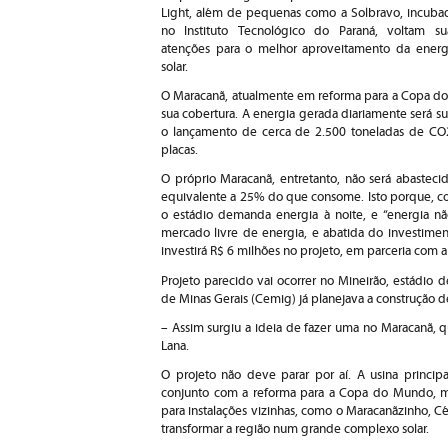
Light, além de pequenas como a Solbravo, incuba
no Instituto Tecnológico do Paraná, voltam su
atenções para o melhor aproveitamento da energ
solar.
O Maracanã, atualmente em reforma para a Copa do
sua cobertura. A energia gerada diariamente será suf
o lançamento de cerca de 2.500 toneladas de CO2
placas.
O próprio Maracanã, entretanto, não será abasteci
equivalente a 25% do que consome. Isto porque, co
o estádio demanda energia à noite, e “energia n
mercado livre de energia, e abatida do investiment
investirá R$ 6 milhões no projeto, em parceria com a 
Projeto parecido vai ocorrer no Mineirão, estádio
de Minas Gerais (Cemig) já planejava a construção d
– Assim surgiu a ideia de fazer uma no Maracanã, 
Lana.
O projeto não deve parar por aí. A usina princi
conjunto com a reforma para a Copa do Mundo, m
para instalações vizinhas, como o Maracanãzinho, Cél
transformar a região num grande complexo solar.