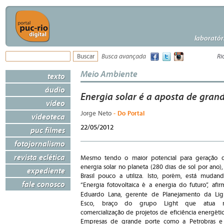
laboratór
Busca avançada
Ri
Meio Ambiente
texto
áudio
Energia solar é a aposta de gra
vídeo
- Do Portal
Jorge Neto
videoteca
22/05/2012
puc filmes
fotojornalismo
revista eclética
Mesmo tendo o maior potencial para geração 
energia solar no planeta (280 dias de sol por ano),
expediente
Brasil pouco a utiliza. Isto, porém, está mudand
fale conosco
“Energia fotovoltaica é a energia do futuro”, afir
Eduardo Lana,
gerente de Planejamento da Lig
Esco, braço do grupo Light que atua 
comercialização de projetos de eficiência energétic
Empresas de grande porte como a Petrobras e