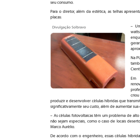
seu consumo.
Para o diretor, além da estética, as telhas apre
placas:
– Um
Divulgação Solbravo
watt
enqu
gera
apro
Na PU
tamb
Cient
Em b
reno
prof
crio
produzir e desenvolver células híbridas que transmi
significativamente seu custo, além de aumentar sua e
– As células fotovoltaicas têm um problema de alto 
não sejam especiais, como o caso de locais deserto
Marco Aurélio.
De acordo com o engenheiro, essas células híbrida